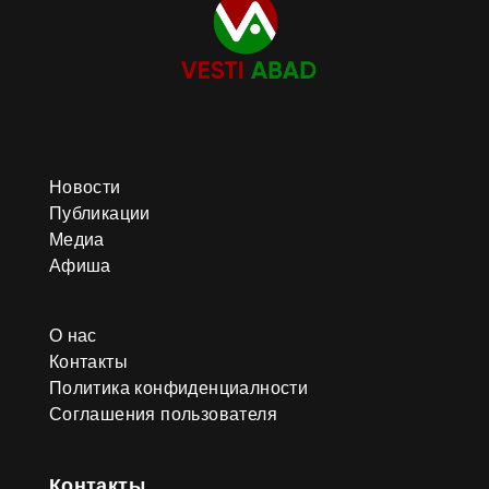
интеллекта. Отмечалось активное
внедрение цифровых технологий
в различные сферы и значение
инноваций для общественного
развития. Завершился день
показом фильма Объединения
«Türkmenfilm» имени Огуз хана и
встречей с представителями
киноискусства. Участники
обсудили развитие
Новости
национального кинематографа и
Публикации
выразили признательность за
Медиа
поддержку культурной сферы.
Афиша
О нас
Контакты
Политика конфиденциалности
Соглашения пользователя
Контакты