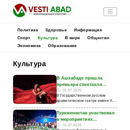
Политика
Здоровье
Информация
Спорт
Культура
В мире
Общество
Экономика
Образование
Новости
Публикации
Культура
Медиа
Афиша
В Ашхабаде прошла
премьера спектакля
«Сцены из семейной
01.07.2026
В Государственном русском
жизни: мамочка»
драматическом театре имени А.
С. Пушкина состоялась премьера
спектакля «Сцены из семейной
Туркменистан участвовал
жизни: мамочка» по пьесе
в мероприятиях
французского драматурга
«Культурной столицы
01.07.2026
Флориана Зеллера. Первые