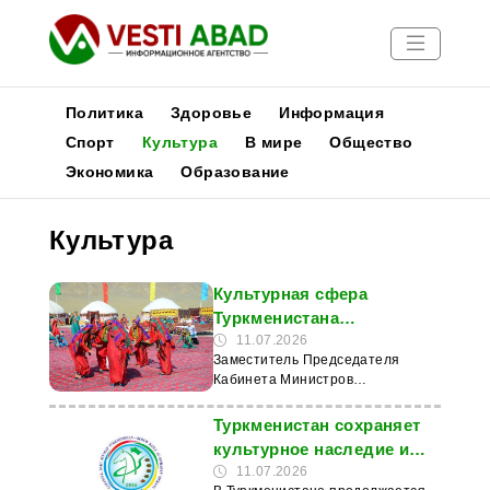
Политика
Здоровье
Информация
Спорт
Культура
В мире
Общество
Экономика
Образование
Новости
Публикации
Культура
Медиа
Афиша
Культурная сфера
Туркменистана
демонстрирует новые
11.07.2026
Заместитель Председателя
достижения и проекты
Кабинета Министров
Туркменистана Бахар Сейидова
10 июня в рамках заседания
Туркменистан сохраняет
правительства представила
культурное наследие и
отчёт о работе курируемой
развивает духовные
11.07.2026
сферы за январь–июнь 2026 года.