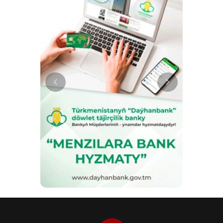
лошадьми. Участники форума
подчеркнули значение
произведений литературы,
музыки и изобразительного
искусства, посвящённых
ахалтекинским скакунам, а также
роль средств массовой
информации в популяризации
национального культурного
наследия. Завершился форум
концертной программой с
участием мастеров искусств,
эстрадных исполнителей и
музыкантов-бахши.