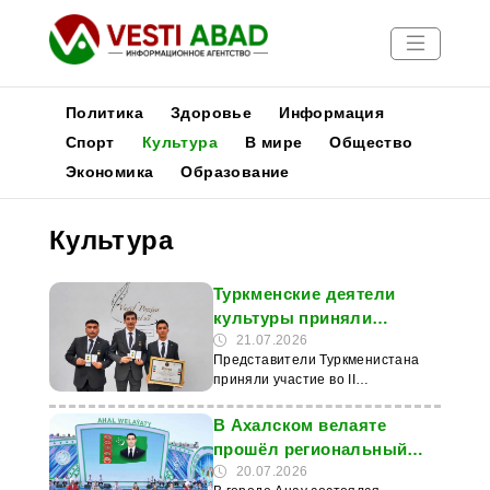
Политика
Здоровье
Информация
Спорт
Культура
В мире
Общество
Экономика
Образование
Новости
Публикации
Культура
Медиа
Афиша
Туркменские деятели
культуры приняли
участие в фестивале
21.07.2026
Представители Туркменистана
молодых поэтов
приняли участие во II
ТЮРКСОЙ
Международном фестивале
молодых поэтов тюркского мира,
В Ахалском велаяте
который прошел в Азербайджане.
прошёл региональный
Об этом сообщает новостной
этап конкурса «Ýaňlan,
20.07.2026
сайт Turkmenportal. Мероприятие