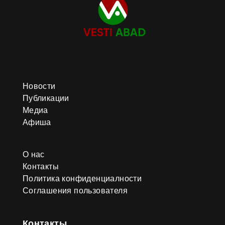
традиции украшения коней в
Репрезентативный список
нематериального культурного
наследия человечества. Это
стало признанием уникальной
роли туркменских лошадей в
мировой культурной истории.
Новости
Публикации
Медиа
Афиша
О нас
Контакты
Политика конфиденциалности
Соглашения пользователя
Контакты