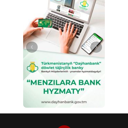
богатство ювелирного и
декоративного искусства туркмен.
Особое место занимали обереги
для лошадей: амулеты, перья
совы, бирюзовые бусины и другие
символические предметы,
которые должны были защищать
животное. Традиция украшения
коней сохранилась до наших
дней и является частью
культурного наследия народа. В
Государственном музее
Туркменистана хранится
крупнейшая коллекция конской
амуниции, включая образцы,
связанные с эпохой Парфии. На
основе археологических находок
специалисты проводят
реконструкцию снаряжения
парфянских катафрактов,
показывая связь древних
традиций с искусством
туркменского коневодства. В 2023
году ЮНЕСКО включила искусство
ахалтекинского коневодства и