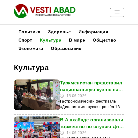
Политика
Здоровье
Информация
Спорт
Культура
В мире
Общество
Экономика
Образование
Новости
Публикации
Культура
Медиа
Афиша
Туркменистан представил
национальную кухню на
фестивале в Минске
15.06.2026
Гастрономический фестиваль
«Дипломатия вкуса» прошёл 13
июня в Минске по инициативе
Министерства иностранных дел
В Ашхабаде организовали
Республики Беларусь. Основной
торжество по случаю Дня
темой мероприятия стали
России
14.06.2026
кулинарные традиции и