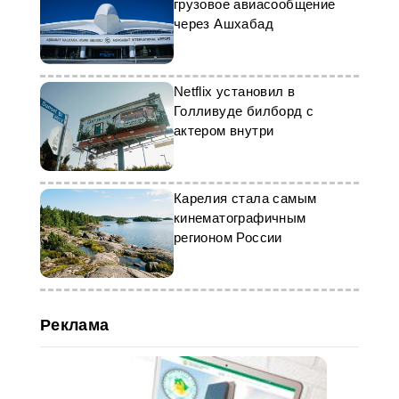
грузовое авиасообщение
укрепление культурных связей
через Ашхабад
между двумя странами.
Netflix установил в
Голливуде билборд с
актером внутри
Карелия стала самым
кинематографичным
регионом России
Реклама