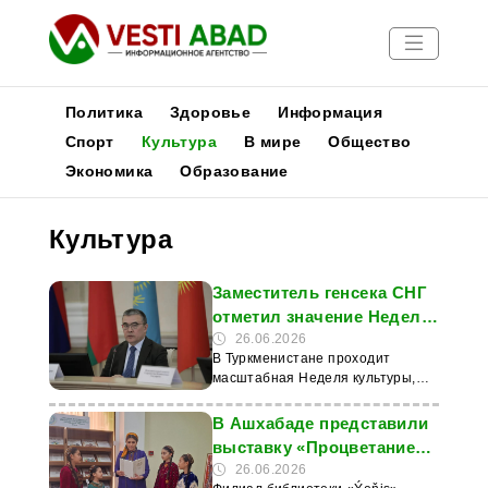
Политика
Здоровье
Информация
Спорт
Культура
В мире
Общество
Экономика
Образование
Новости
Публикации
Культура
Медиа
Афиша
Заместитель генсека СНГ
отметил значение Недели
культуры в Туркменистане
26.06.2026
В Туркменистане проходит
масштабная Неделя культуры,
приуроченная ко Дню работников
сферы культуры и искусства, а
В Ашхабаде представили
также памятным датам,
выставку «Процветание
связанным с творчеством
культуры и искусства»
26.06.2026
Махтумкули Фраги. В рамках