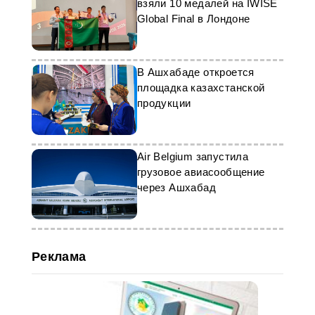
взяли 10 медалей на IWISE
национальной культуры.
Global Final в Лондоне
Мероприятия Недели культуры
продолжаются.
В Ашхабаде откроется
площадка казахстанской
продукции
Air Belgium запустила
грузовое авиасообщение
через Ашхабад
Реклама