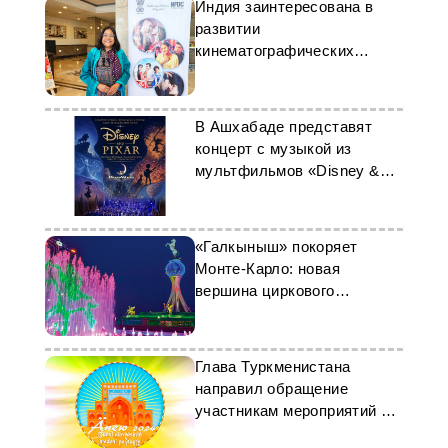
Индия заинтересована в
развитии
кинематографических
связей с Туркменистаном
В Ашхабаде представят
концерт с музыкой из
мультфильмов «Disney &
Pixar»
«Галкыныш» покоряет
Монте-Карло: новая
вершина циркового
искусства
Глава Туркменистана
направил обращение
участникам мероприятий по
случаю объявления Анау