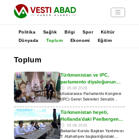
Politika
Sağlık
Bilgi
Spor
Kültür
Dünyada
Toplum
Ekonomi
Eğitim
Haberler
Toplum
Yayınlar
Medya
Türkmenistan ve IPC,
Poster
parlamento diyaloğunun
geliştirilmesini görüştü
05.08.2026
Uluslararası Parlamento Kongresi
(IPC) Genel Sekreteri Senatör
Sitara Ayaz, 4 Ağustos 2026
tarihinde Pakistan İslam
Türkmenistan heyeti,
Cumhuriyeti’ndeki Türkmenistan
Hollanda’daki Peelbergen
Büyükelçiliği’ni ziyaret etti. Bu
merkezini ziyaret etti
05.08.2026
haber, Türkmen diplomatik
Bakanlar Kurulu Başkan Yardımcısı
misyonunun basın ofisi tarafından
T. Atahallıyev başkanlığındaki
duyuruldu. Türkmenistan