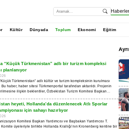
Haberle
or
Kültür
Dünyada
Toplum
Ekonomi
Eğitim
Ayr
a “Küçük Türkmenistan” adlı bir turizm kompleksi
ı planlanıyor
026
Küçük Türkmenistan” adlı kültür ve turizm kompleksinin kurulması
Bu haber, haber sitesi Türkmenportal tarafından aktarıldı. Projenin
rilmesine ilişkin beklentiler, Özbekistan Turizm Komitesi Başkan
 Türk şirketi “Finwest Finance Company” temsilcileri, Avrasya Yerel
Birliği ve TÜRKMEN HALY Ltd. Şti. ortak girişimi temsilcileri tarafından
stan heyeti, Hollanda’da düzenlenecek Atlı Sporlar
mpiyonası için sahayı hazırlıyor
pısının geliştirilmesi ile ulusal el sanatları, gastronomi ve kültürel
026
tılmasına ilişkin konuları görüştüklerini belirtiyor.
anizasyon Komitesi Başkan Yardımcısı ve Başbakan Yardımcısı T.
, Komite üyeleriyle birlikte Hollanda Krallığı’nın Kronenberg kentine bir