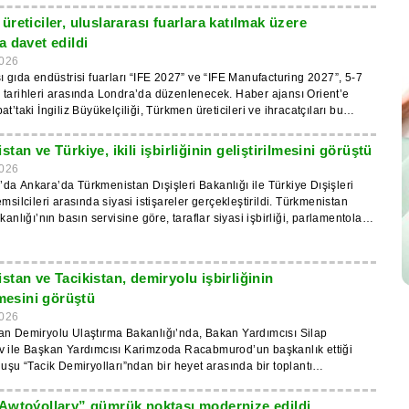
nun başkanlığına seçilmesini tebrik ederek, çalışmalarında başarılar
reticiler, uluslararası fuarlara katılmak üzere
a davet edildi
n güçlendirilmesinin önemini vurguladılar ve UNESCO Dünya Mirası
çerçevesinde daha fazla işbirliği yapmaya hazır olduklarını teyit ettiler.
026
 ayrıca, karşılıklı çıkar alanlarında kuruluşla işbirliğini geliştirme
ı gıda endüstrisi fuarları “IFE 2027” ve “IFE Manufacturing 2027”, 5-7
kararlılığını da dile getirdi.
tarihleri arasında Londra’da düzenlenecek. Haber ajansı Orient’e
t’taki İngiliz Büyükelçiliği, Türkmen üreticileri ve ihracatçıları bu
et ediyor. IFE fuarı, 105 ülkeden 25.000’den fazla uzman
ir araya getirecek ve şirketlere “Türkmenistan’da üretildi” ürünlerini
tan ve Türkiye, ikili işbirliğinin geliştirilmesini görüştü
ı ortaklara tanıtma fırsatı sunacak. Türkmenistan için bir ulusal
026
a değerlendiriliyor. “IFE Manufacturing 2027”, üretim
a Ankara’da Türkmenistan Dışişleri Bakanlığı ile Türkiye Dışişleri
ri, işleme, paketleme ve kalite standartlarına odaklanacak. Fuarlara
msilcileri arasında siyasi istişareler gerçekleştirildi. Türkmenistan
letmelerin deneyimlerini paylaşmalarını, üretimlerini modernize
kanlığı’nın basın servisine göre, taraflar siyasi işbirliği, parlamentolar
ve ihracat fırsatlarını genişletmelerini sağlayacak.
iler, konsolosluk meseleleri ve hukuki ve antlaşma çerçevesinin
mesi dahil olmak üzere ikili ilişkilerin durumu ve gelişme beklentilerini
tan ve Tacikistan, demiryolu işbirliğinin
iyaretlerin iki ülke arasındaki ortaklığı güçlendirmedeki rolünü
lmesini görüştü
ğinin yanı
rarası kuruluşlar kapsamındaki işbirliğine de özel önem verildi. Taraflar
026
r, eğitim, bilim, spor ve sağlık alanlarında ilişkilerin genişletilmesine
an Demiryolu Ulaştırma Bakanlığı’nda, Bakan Yardımcısı Silap
diler. Ziyaret kapsamında Türkmen heyeti, Türkiye
v ile Başkan Yardımcısı Karimzoda Racabmurod’un başkanlık ettiği
akan Yardımcısı Ayşe Berris Ekinci ile bir görüşme gerçekleştirdi.
luşu “Tacik Demiryolları”ndan bir heyet arasında bir toplantı
araflar, karşılıklı yarar sağlayan işbirliğini geliştirmeye devam etme
. Bu haber, IIC tarafından duyuruldu. Taraflar, yük hacminin
eniden teyit ettiler.
ve tarife politikasının iyileştirilmesi dahil olmak üzere işbirliğinin
Awtoýollary” gümrük noktası modernize edildi