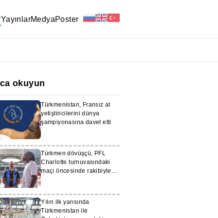
r
Yayınlar
Medya
Poster
ıca okuyun
Türkmenistan, Fransız at
yetiştiricilerini dünya
şampiyonasına davet etti
Türkmen dövüşçü, PFL
Charlotte turnuvasındaki
maçı öncesinde rakibiyle
göz göze geldi
Yılın ilk yarısında
Türkmenistan ile