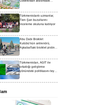
Özbekistan arasındaki
ticaret hacmi 598 milyon
doları aştı
Türkmenistanlı uzmanlar,
Tien-Şan buzullarını
inceleme okuluna katılıyor
Abu Dabi Bisiklet
Kulübü'nün antrenörü,
Aşkabat'taki bisiklet pistini
övdü
Türkmenistan, AGİT ile
ortaklığı geliştirme
yönündeki politikasını teyit
etti
lam