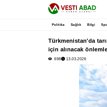
Politika
Sağlık
Bilgi
Sp
Türkmenistan'da tarı
Haberler
için alınacak önlemler
Yayınlar
Medya
698
13.03.2026
Poster