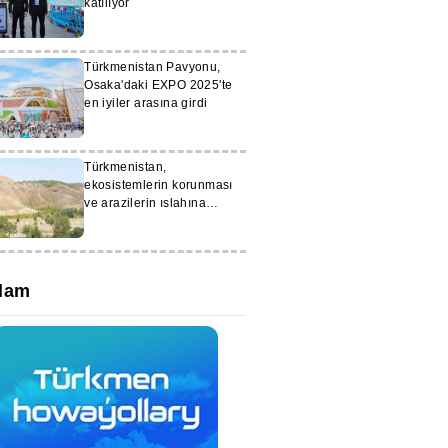
katılıyor
Türkmenistan Pavyonu,
Osaka'daki EXPO 2025'te
en iyiler arasına girdi
Türkmenistan,
ekosistemlerin korunması
ve arazilerin ıslahına
yönelik önlemlerini
genişletiyor
lam