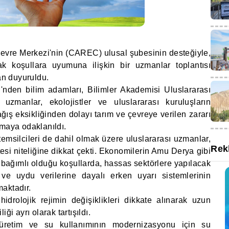
Çevre Merkezi'nin (CAREC) ulusal şubesinin desteğiyle,
rak koşullara uyumuna ilişkin bir uzmanlar toplantısı
an duyuruldu.
'nden bilim adamları, Bilimler Akademisi Uluslararası
uzmanlar, ekolojistler ve uluslararası kuruluşların
yağış eksikliğinden dolayı tarım ve çevreye verilen zararı
lmaya odaklanıldı.
msilcileri de dahil olmak üzere uluslararası uzmanlar,
Rek
ötesi niteliğine dikkat çekti. Ekonomilerin Amu Derya gibi
 bağımlı olduğu koşullarda, hassas sektörlere yapılacak
 ve uydu verilerine dayalı erken uyarı sistemlerinin
aktadır.
 hidrolojik rejimin değişiklikleri dikkate alınarak uzun
ği ayrı olarak tartışıldı.
al üretim ve su kullanımının modernizasyonu için su