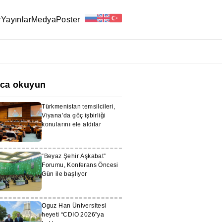
r
Yayınlar
Medya
Poster
ıca okuyun
Türkmenistan temsilcileri,
Viyana’da göç işbirliği
konularını ele aldılar
“Beyaz Şehir Aşkabat”
Forumu, Konferans Öncesi
Gün ile başlıyor
Oguz Han Üniversitesi
heyeti “CDIO 2026”ya