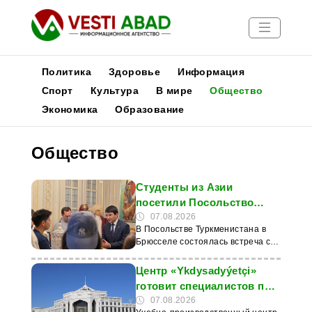
Политика
Здоровье
Информация
Спорт
Культура
В мире
Общество
Экономика
Образование
Новости
Публикации
Общество
Медиа
Афиша
Студенты из Азии
посетили Посольство
Туркменистана в
07.08.2026
В Посольстве Туркменистана в
Брюсселе
Брюсселе состоялась встреча с
группой из 30 студентов из
азиатских стран,
Центр «Ykdysadyýetçi»
преимущественно из Китайской
готовит специалистов по
Народной Республики. Молодые
востребованным
07.08.2026
участники образовательной