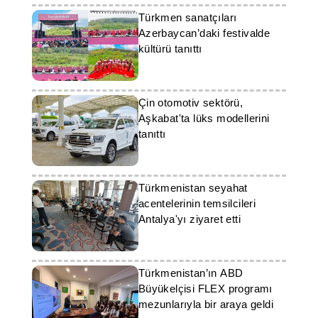
Türkmen sanatçıları
Azerbaycan’daki festivalde
kültürü tanıttı
Çin otomotiv sektörü,
Aşkabat'ta lüks modellerini
tanıttı
Türkmenistan seyahat
acentelerinin temsilcileri
Antalya'yı ziyaret etti
Türkmenistan’ın ABD
Büyükelçisi FLEX programı
mezunlarıyla bir araya geldi