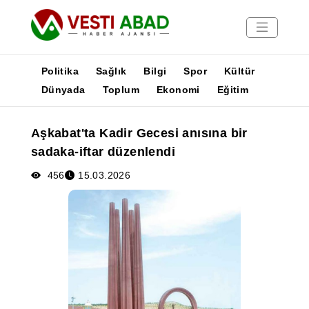
Politika
Sağlık
Bilgi
Spor
Kültür
Dünyada
Toplum
Ekonomi
Eğitim
Haberler
Aşkabat'ta Kadir Gecesi anısına bir
Yayınlar
sadaka-iftar düzenlendi
Medya
Poster
456
15.03.2026