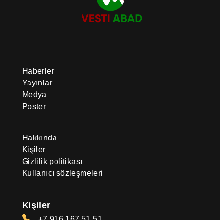
öğrencileri 5 altın, 7 gümüş ve 4
bronz madalya elde etti. Bu ödüller,
sadece öğrencilerin akademik
mükemmeliyetini tanımakla
kalmadı, aynı zamanda
öğretmenlerinin mesleki özverilerini
de onurlandırdı. Uluslararası
yarışmalar, dünyanın birçok
Haberler
ülkesinden çok sayıda katılımcıyı
Yayınlar
çekerek, Türkmenistan genç
yeteneklerinin prestijini ve rekabet
Medya
gücünü küresel sahnede vurguladı.
Poster
Bu tür uygulamalar, hem öğrenciler
hem de eğitimciler için güçlü bir
motivasyon kaynağı oluşturmakta;
Hakkında
devletin bilgili, rekabetçi ve ileri
görüşlü bir nesil yetiştirme
Kişiler
konusundaki kararlılığını açıkça
Gizlilik politikası
ortaya koymaktadır. 2025 yılında
Kullanıcı sözleşmeleri
elde edilen sonuçlar, eğitimin
Türkmenistan’ın sürdürülebilir
kalkınmasının temel direklerinden
biri olmaya devam ettiğini ve
Kişiler
ülkenin uluslararası alandaki emin
ilerleyişini desteklediğini teyit
+7 916 167 51 51