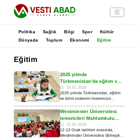
Politika
Sağlık
Bilgi
Spor
Kültür
Dünyada
Toplum
Ekonomi
Eğitim
Haberler
Eğitim
Yayınlar
Medya
2025 yılında
Poster
Türkmenistan'da eğitim ve
bilimin modernizasyonu
16.01.2026
2025 yılında Türkmenistan, eğitim
devam etti
ve bilim sistemini modernize
etmeye devam etti. Devlet
programları kapsamında,
Westminster Üniversitesi
anaokulları, okullar, üniversiteler ve
temsilcileri Mahtumkulu
sağlık merkezleri faaliyete geçirildi
Türkmen Devlet
15.01.2026
ve ülke genelinde inşaatları devam
12-13 Ocak tarihleri arasında,
Üniversitesi'ni ziyaret etti
ediyor. Devlet haber ajansı TDH'ye
Westminster Üniversitesi (Birleşik
göre, eğitim binaları modern