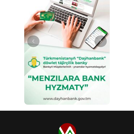
vizyonu sayesinde mümkün
olmuştur. Türkmenistan
Cumhurbaşkanı Sayın Serdar
Berdimuhamedov’un liderliğinde ve
Türkmen halkının Milli Lideri,
Türkmenistan Halk Maslahatı
Başkanı Gurbanguli
Berdimuhamedov’un değerli destek
ve girişimleriyle eğitim, ulusal
öncelikler arasında üst sıralara
taşınmış; öğrenme, yaratıcılık ve
entelektüel gelişim için elverişli
koşullar sağlanmıştır. Aralık 2025'te
gerçekleşen ve bu desteği öne
çıkaran kayda değer bir etkinlikte,
uluslararası akademik
olimpiyatlarda olağanüstü başarılar
elde eden okul öğrencileri ve
üniversite öğrencileri ile onları
hazırlayan 7 öğretmen,
Türkmenistan Cumhurbaşkanı
tarafından nakdi ödüllerle
onurlandırıldı. Okul öğrencileri
toplam 5 gümüş ve 2 bronz
madalya kazanırken, üniversite