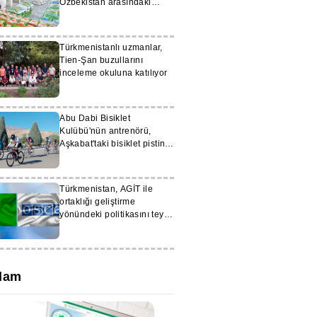
Özbekistan arasındaki
ticaret hacmi 598 milyon
doları aştı
Türkmenistanlı uzmanlar,
Tien-Şan buzullarını
inceleme okuluna katılıyor
Abu Dabi Bisiklet
Kulübü'nün antrenörü,
Aşkabat'taki bisiklet pistini
övdü
Türkmenistan, AGİT ile
ortaklığı geliştirme
yönündeki politikasını teyit
etti
lam