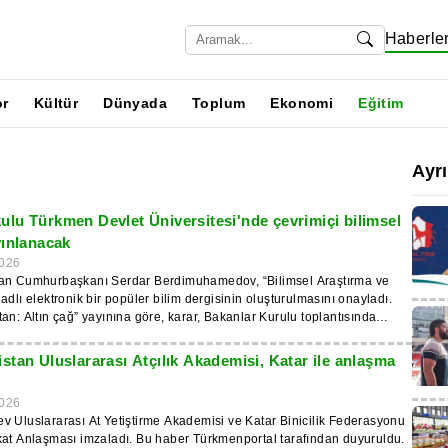
Haberle
or
Kültür
Dünyada
Toplum
Ekonomi
Eğitim
Ayr
lu Türkmen Devlet Üniversitesi'nde çevrimiçi bilimsel
yınlanacak
026
an Cumhurbaşkanı Serdar Berdimuhamedov, “Bilimsel Araştırma ve
adlı elektronik bir popüler bilim dergisinin oluşturulmasını onayladı.
an: Altın çağ” yayınına göre, karar, Bakanlar Kurulu toplantısında
ronik formatta yayınlanacak. Yayınların Türkmence, İngilizce ve Rusça
stan Uluslararası Atçılık Akademisi, Katar ile anlaşma
planlanıyor. Platform, profesörlere, öğretmenlere ve
 açık olacak. Konular, beşeri ve sosyal bilimlerin yanı sıra ulusal miras
026
en şahsiyetlerin kültürel katkıları alanındaki araştırmaları kapsayacak.
 Uluslararası At Yetiştirme Akademisi ve Katar Binicilik Federasyonu
im ve ekonomi arasındaki işbirliğinin pratik sonuçlarına özel önem
kat Anlaşması imzaladı. Bu haber Türkmenportal tarafından duyuruldu.
Materyaller, gelişmelerin uygulanmasına ve modern öğretim