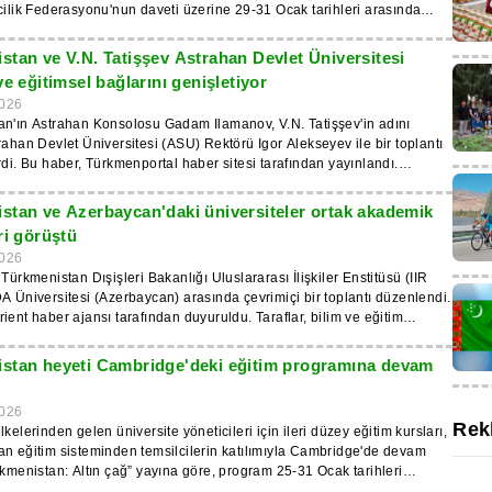
cilik Federasyonu'nun daveti üzerine 29-31 Ocak tarihleri arasında
e ayrılacak.
etinin Katar Devleti'ne yaptığı çalışma ziyareti sırasında imzalandı.
ar Binicilik Federasyonu Başkanı Bader Mohammed Al-Darviş, Katar
stan ve V.N. Tatişşev Astrahan Devlet Üniversitesi
Al Shaqab” Binicilik Merkezi Genel Müdür Yardımcısı Halid Abdullah Al-
ve eğitimsel bağlarını genişletiyor
a Annayev Uluslararası At Yetiştirme Akademisi Rektörü, Tarım
026
dayı, Türkmenistan Halk At Yetiştiricisi Pıgı Hocamuhammedov katıldı.
n'ın Astrahan Konsolosu Gadam Ilamanov, V.N. Tatişşev'in adını
nicilik sporları, bilim ve eğitim alanlarında işbirliğini geliştirme
rahan Devlet Üniversitesi (ASU) Rektörü Igor Alekseyev ile bir toplantı
liğinin yasal temelini güçlendirmesi,
rdi. Bu haber, Türkmenportal haber sitesi tarafından yayınlandı.
verişi ve uzmanların eğitimi için koşullar yaratması ve ikili ilişkilerin
limsel ve eğitimsel işbirliğinin geliştirilmesi konusunda görüş
ine katkıda bulunması bekleniyor.
de bulundu. ASU'da yaklaşık 4.000 yabancı öğrenci öğrenim
stan ve Azerbaycan'daki üniversiteler ortak akademik
 ve bunların 3.000'den fazlası Türkmenistan vatandaşıdır.
ri görüştü
ğun desteğiyle üniversite, Mahtumkulu Türkmen Devlet Üniversitesi,
026
v Tarım Üniversitesi, Uluslararası Beşeri Bilimler ve Kalkınma
 Türkmenistan Dışişleri Bakanlığı Uluslararası İlişkiler Enstitüsü (IIR
i, Türkmenistan Dışişleri Bakanlığı Uluslararası İlişkiler Enstitüsü ve
A Üniversitesi (Azerbaycan) arasında çevrimiçi bir toplantı düzenlendi.
'in adını taşıyan Türkmen-Rus ortak okulu dahil olmak üzere önde
haber ajansı tarafından duyuruldu. Taraflar, bilim ve eğitim
iversiteleriyle anlaşmalar imzaladı. Görüşmeciler, ikinci bir
 işbirliğinin güçlendirilmesinin önemini vurguladı ve umut vaat eden
 imkanı, öğrenci ve öğretmenlerin akademik hareketliliği, öğretim
anlarını tartıştı. Mutabakat Zaptı çerçevesinde, deneyim alışverişi,
mesleki gelişimi, bilimsel araştırma ve pratik faaliyetler gibi konularda
stan heyeti Cambridge'deki eğitim programına devam
dersler ve seminerlerin düzenlenmesi, öğretmen ve öğrencilerin
 programlarını tartıştılar.
rtak yayınlar gibi ortak akademik projeler ele alındı. Türkmen
026
ın ve öğrencilerin ADA Üniversitesi'nin eğitim programlarına katılımı da
Rek
kelerinden gelen üniversite yöneticileri için ileri düzey eğitim kursları,
 Bilimsel ve eğitimsel işbirliğinin geliştirilmesinde Türkmen-Azerbaycan
n eğitim sisteminden temsilcilerin katılımıyla Cambridge'de devam
 vurgulandı. UNESCO tarafından 15 Aralık olarak ilan
rkmenistan: Altın çağ” yayına göre, program 25-31 Ocak tarihleri
a Türk Dili Ailesi Günü için ortak etkinlikler düzenleme olasılığı ve
kmenistan heyetinde Mahtumkulu Türkmen Devlet