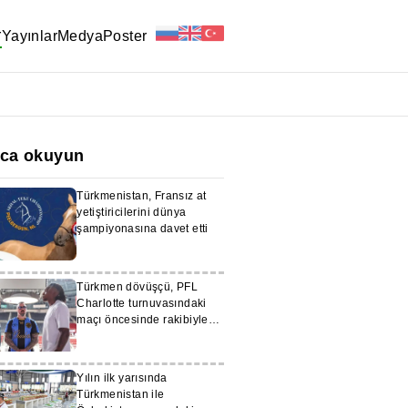
r
Yayınlar
Medya
Poster
ıca okuyun
Türkmenistan, Fransız at
yetiştiricilerini dünya
şampiyonasına davet etti
Türkmen dövüşçü, PFL
Charlotte turnuvasındaki
maçı öncesinde rakibiyle
göz göze geldi
Yılın ilk yarısında
Türkmenistan ile