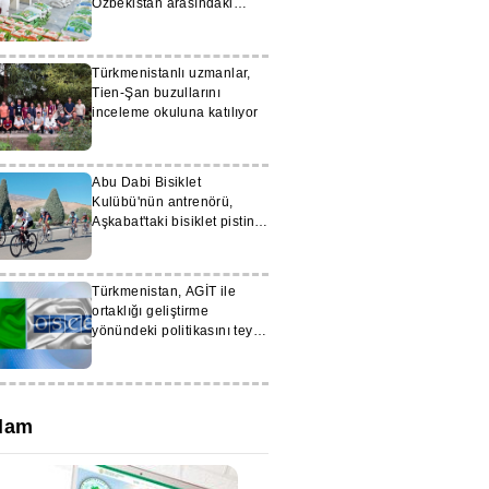
Özbekistan arasındaki
ticaret hacmi 598 milyon
doları aştı
Türkmenistanlı uzmanlar,
Tien-Şan buzullarını
inceleme okuluna katılıyor
Abu Dabi Bisiklet
Kulübü'nün antrenörü,
Aşkabat'taki bisiklet pistini
övdü
Türkmenistan, AGİT ile
ortaklığı geliştirme
yönündeki politikasını teyit
etti
lam