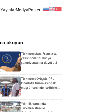
r
Yayınlar
Medya
Poster
ıca okuyun
Türkmenistan, Fransız at
yetiştiricilerini dünya
şampiyonasına davet etti
Türkmen dövüşçü, PFL
Charlotte turnuvasındaki
maçı öncesinde rakibiyle
göz göze geldi
Yılın ilk yarısında
Türkmenistan ile