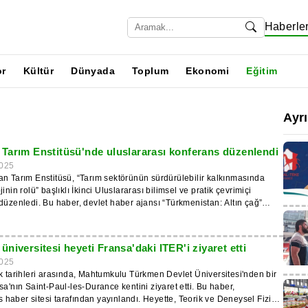
Haberle
or
Kültür
Dünyada
Toplum
Ekonomi
Eğitim
Ayr
Tarım Enstitüsü'nde uluslararası konferans düzenlendi
025
n Tarım Enstitüsü, “Tarım sektörünün sürdürülebilir kalkınmasında
inin rolü” başlıklı İkinci Uluslararası bilimsel ve pratik çevrimiçi
düzenledi. Bu haber, devlet haber ajansı “Türkmenistan: Altın çağ”
tan, Rusya, Beyaz Rusya, Tacikistan,
 Kazakistan, Azerbaycan, Ermenistan, Gürcistan, Hindistan ve
hil 14 ülkeden 88 üniversite ve araştırma merkezinin temsilcileri
niversitesi heyeti Fransa'daki ITER'i ziyaret etti
025
abancı uzmanlar, tarım sektöründe biyoteknolojinin uygulanması
k tarihleri arasında, Mahtumkulu Türkmen Devlet Üniversitesi'nden bir
 bağlantısı üzerinden sunumlar yaptı. Konferans üç bölümde
sa'nın Saint-Paul-les-Durance kentini ziyaret etti. Bu haber,
 “Agrobiyoteknolojide genetik ve inovasyon”, “Biyokaynaklar, biyolojik
esi tarafından yayınlandı. Heyette, Teorik ve Deneysel Fizik
ürdürülebilirlik” ve “Agro-endüstri kompleksinde eğitim ve kapasite