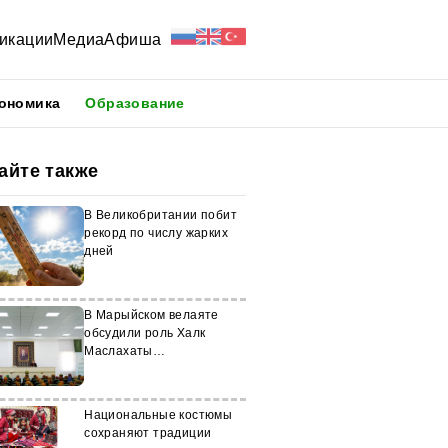
икации
Медиа
Афиша
ономика
Образование
айте также
В Великобритании побит
рекорд по числу жарких
дней
В Марыйском велаяте
обсудили роль Халк
Маслахаты
Туркменистана
Национальные костюмы
сохраняют традиции