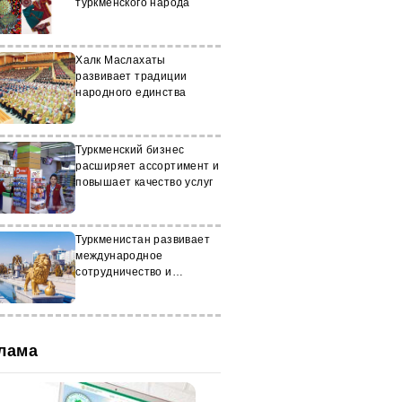
туркменского народа
Халк Маслахаты
развивает традиции
народного единства
Туркменский бизнес
расширяет ассортимент и
повышает качество услуг
Туркменистан развивает
международное
сотрудничество и
социальные проекты
лама