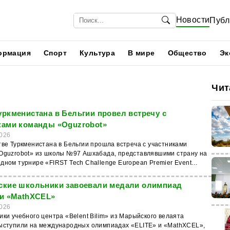
Новости
Публ
ормация
Спорт
Культура
В мире
Общество
Эк
Чит
уркменистана в Бельгии провел встречу с
ками команды «Oguzrobot»
026
ве Туркменистана в Бельгии прошла встреча с участниками
Oguzrobot» из школы №97 Ашхабада, представлявшими страну на
дном турнире «FIRST Tech Challenge European Premier Event
йндховене (Нидерланды). Об этом сообщает новостной сайт
. Команда получила право участия в европейском финале после
ские школьники завоевали медали олимпиад
 выступления на региональном этапе в Астане. В финале
 и «MathXCEL»
ий приняли участие 105 команд из 33 стран, а «Oguzrobot» вошла
026
В состав команды вошли Дурдане Курбанова, Огулай Кулыева,
ки учебного центра «Belent Bilim» из Марыйского велаята
Реджепов, Непесалы Тачмырадов и Нуралы Керимов. Руководитель
ыступили на международных олимпиадах «ELITE» и «MathXCEL»,
ик Гурбан Сейтгулыев. Турнир проходил 16–20 июня в Эйндховене