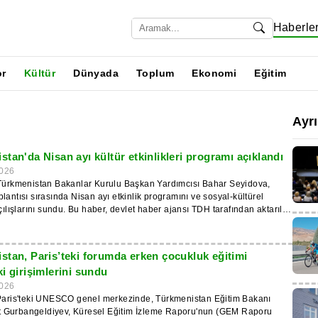
Haberle
or
Kültür
Dünyada
Toplum
Ekonomi
Eğitim
Ayr
tan'da Nisan ayı kültür etkinlikleri programı açıklandı
026
 Türkmenistan Bakanlar Kurulu Başkan Yardımcısı Bahar Seyidova,
lantısı sırasında Nisan ayı etkinlik programını ve sosyal-kültürel
açılışlarını sundu. Bu haber, devlet haber ajansı TDH tarafından aktarıldı.
ay, 2026 sloganı olan “Bağımsız ve Tarafsız Türkmenistan – Kararlı
arın Vatanı”, bağımsızlığın 35. yıldönümü, Dünya Sağlık Günü ve
nın ulusal günü ile aynı zamana denk gelecek şekilde forumlar,
stan, Paris’teki forumda erken çocukluk eğitimi
aratıcı buluşmalar, yarışmalar ve etkinlikler düzenlenecek. Daha önce
i girişimlerini sundu
cı yarışmaların sonuçları da açıklanacak. Başkent, “Turkmentravel
slararası Fuarı ve Konferansı'na ev sahipliği yapacak, Mahtumkulu
026
ik ve Drama Tiyatrosu ise Maya Kuliyeva adını taşıyan Türkmen Ulusal
 Paris'teki UNESCO genel merkezinde, Türkmenistan Eğitim Bakanı
rı Senfoni Orkestrası'nın vereceği şenlikli bir konsere ev sahipliği
Gurbangeldiyev, Küresel Eğitim İzleme Raporu'nun (GEM Raporu