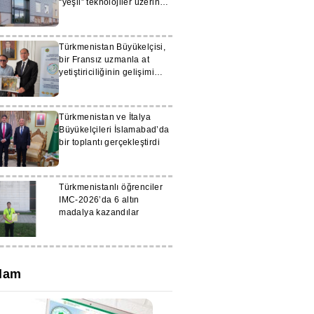
“yeşil” teknolojiler üzerine
eğitim görüyor
Türkmenistan Büyükelçisi,
bir Fransız uzmanla at
yetiştiriciliğinin gelişimi
konusunda görüş
alışverişinde bulundu
Türkmenistan ve İtalya
Büyükelçileri İslamabad’da
bir toplantı gerçekleştirdi
Türkmenistanlı öğrenciler
IMC-2026’da 6 altın
madalya kazandılar
lam