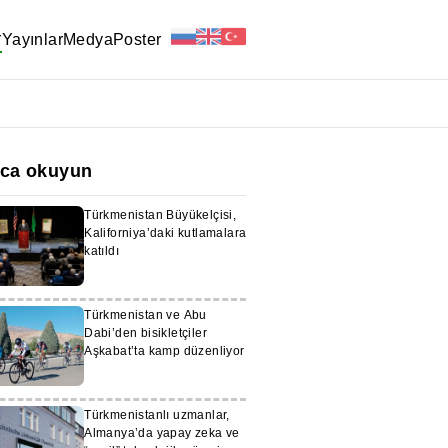
r
Yayınlar
Medya
Poster
ıca okuyun
Türkmenistan Büyükelçisi,
Kaliforniya’daki kutlamalara
katıldı
Türkmenistan ve Abu
Dabi’den bisikletçiler
Aşkabat’ta kamp düzenliyor
Türkmenistanlı uzmanlar,
Almanya’da yapay zeka ve