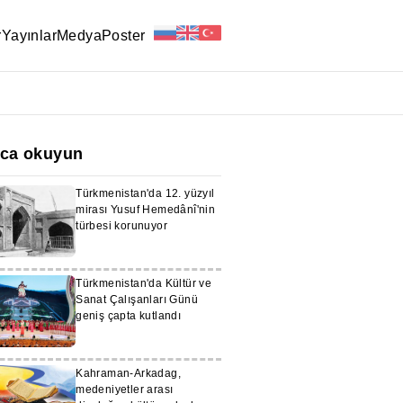
r
Yayınlar
Medya
Poster
ıca okuyun
Türkmenistan'da 12. yüzyıl
mirası Yusuf Hemedânî'nin
türbesi korunuyor
Türkmenistan'da Kültür ve
Sanat Çalışanları Günü
geniş çapta kutlandı
Kahraman-Arkadag,
medeniyetler arası