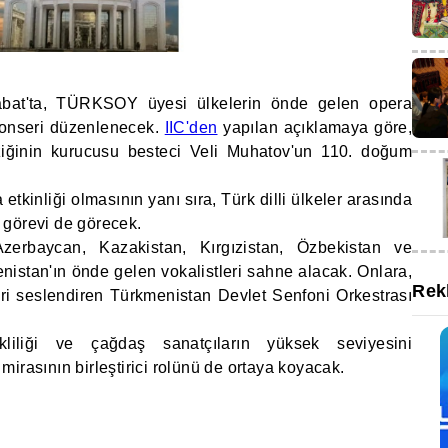
abat'ta, TÜRKSOY üyesi ülkelerin önde gelen opera
a konseri düzenlenecek.
IIC'den
yapılan açıklamaya göre,
iğinin kurucusu besteci Veli Muhatov'un 110. doğum
tkinliği olmasının yanı sıra, Türk dilli ülkeler arasında
rm görevi de görecek.
erbaycan, Kazakistan, Kırgızistan, Özbekistan ve
enistan'ın önde gelen vokalistleri sahne alacak. Onlara,
Rek
eri seslendiren Türkmenistan Devlet Senfoni Orkestrası
kliliği ve çağdaş sanatçıların yüksek seviyesini
irasının birleştirici rolünü de ortaya koyacak.