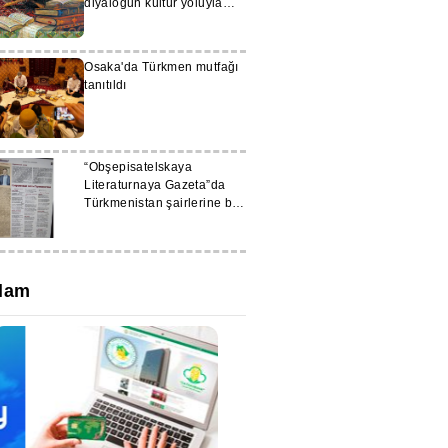
diyaloğun kültür yoluyla
geliştirilmesi çağrısında
bulundu
Osaka'da Türkmen mutfağı
tanıtıldı
“Obşepisatelskaya
Literaturnaya Gazeta”da
Türkmenistan şairlerine bir
bölüm ayrıldı
lam