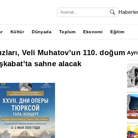
Haberle
or
Kültür
Dünyada
Toplum
Ekonomi
Eğitim
zları, Veli Muhatov’un 110. doğum
Ayr
şkabat’ta sahne alacak