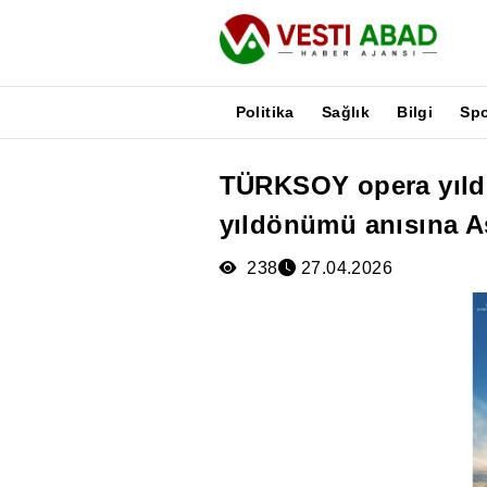
Politika
Sağlık
Bilgi
Sp
TÜRKSOY opera yıldı
Haberler
yıldönümü anısına A
Yayınlar
Medya
238
27.04.2026
Poster