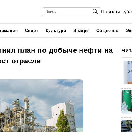
Новости
Публ
ормация
Спорт
Культура
В мире
Общество
Эк
лнил план по добыче нефти на
Чит
ост отрасли