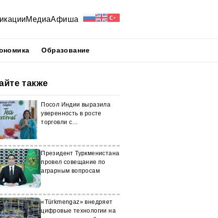
икации
Медиа
Афиша
ономика
Образование
айте также
Посол Индии выразила
уверенность в росте
торговли с
Туркменистаном
Президент Туркменистана
провел совещание по
аграрным вопросам
«Türkmengaz» внедряет
цифровые технологии на