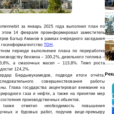
kmennebit за январь 2025 года выполнил план по
 этом 14 февраля проинформировал заместитель
тров Батыр Аманов в рамках очередного заседания
т госинформагентство
TDH
.
чётном периоде выполнение плана по переработке
оизводству бензина – 100,2%, дизельного топлива –
3,8%, а смазочных масел – 113,8%. Темп роста
достиг 124,2%.
Рек
ердар Бердымухамедов, подводя итоги отчёта,
ледовательного совершенствования работы
аны. Глава государства акцентировал внимание на
риродного газа и нефти, а также на принятии мер
состояния производственных объектов.
а также отметил необходимость повышения
дочных и буровых работ, поручив вице-премьеру