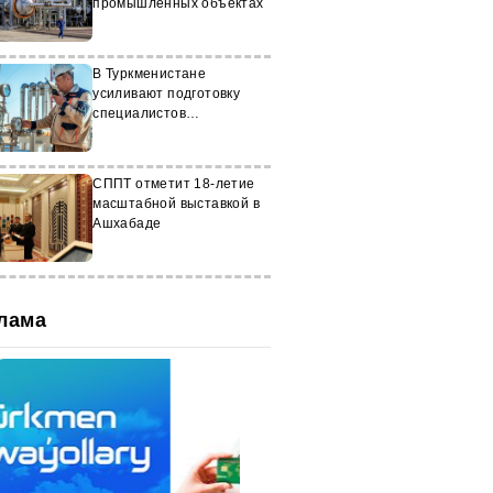
промышленных объектах
В Туркменистане
усиливают подготовку
специалистов
нефтегазового сектора
СППТ отметит 18-летие
масштабной выставкой в
Ашхабаде
лама