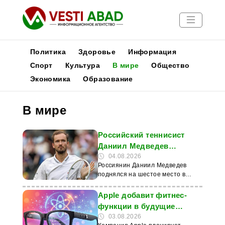
Политика
Здоровье
Информация
Спорт
Культура
В мире
Общество
Экономика
Образование
Новости
Публикации
В мире
Медиа
Афиша
Российский теннисист
Даниил Медведев
поднялся на шестое место
04.08.2026
Россиянин Даниил Медведев
рейтинга ATP
поднялся на шестое место в
обновленном рейтинге
Ассоциации теннисистов-
Apple добавит фитнес-
профессионалов (ATP). Об этом
функции в будущие
передает ТАСС. Медведев не
умные очки
03.08.2026
выступал на прошлой неделе, но