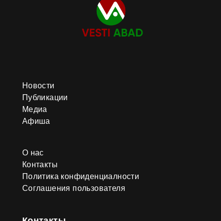
организаций страны прошла
конференция «Халк Маслахаты
Туркменистана – совершенный
образец демократии и единства»,
посвящённая подготовке к
заседанию Халк Маслахаты
Туркменистана. Одним из
значимых событий недели стала
встреча Национального Лидера
туркменского народа,
Новости
Председателя Халк Маслахаты
Публикации
Туркменистана Гурбангулы
Медиа
Бердымухамедова с участниками
Группы национальных конных игр
Афиша
«Galkynyş». В соответствии с
Постановлением Президента
Сердара Бердымухамедова
О нас
создан Организационный
государственный комитет по
Контакты
подготовке к участию туркменской
Политика конфиденциалности
делегации в чемпионате мира по
Соглашения пользователя
конному спорту и конкурсе
красоты ахалтекинских скакунов в
Королевстве Нидерландов. В
рамках подготовки вице-премьер
Контакты