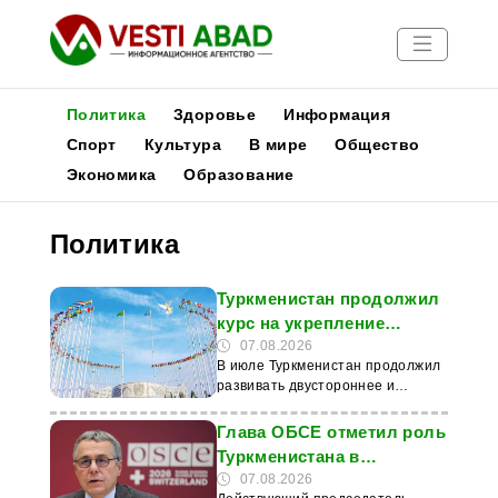
Политика
Здоровье
Информация
Спорт
Культура
В мире
Общество
Экономика
Образование
Новости
Публикации
Политика
Медиа
Афиша
Туркменистан продолжил
курс на укрепление
международного
07.08.2026
В июле Туркменистан продолжил
партнерства
развивать двустороннее и
многостороннее сотрудничество
с государствами и
Глава ОБСЕ отметил роль
международными организациями
Туркменистана в
в рамках внешнеполитического
укреплении диалога и
07.08.2026
курса. Об этом сообщает