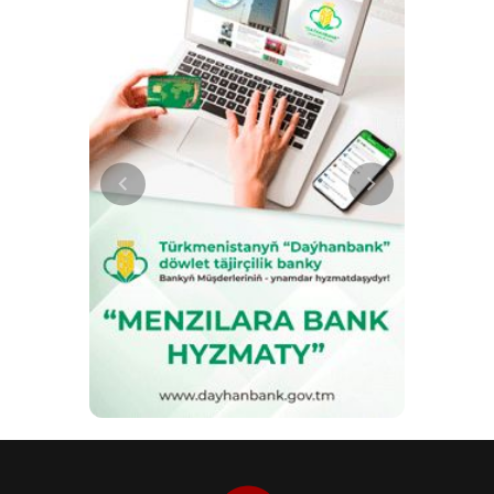
пшеницы, расчётов с
политической, экономической и
производителями
гуманитарной сферах.
сельхозпродукции и
строительства объектов в рамках
Национальной сельской
программы. Кроме того,
состоялись встречи Президента
Сердара Бердымухамедова с
министром дорог и городского
строительства Исламской
Республики Иран Фарзане Садег
Малваджерд и Президентом
Европейского банка
реконструкции и развития Одиль
Рено-Бассо. 29 июля в Меджлисе
Туркменистана были приняты
верительные грамоты нового
Чрезвычайного и Полномочного
Посла Алжирской Народной
Демократической Республики в
Туркменистане Бумедиена
Геннада. Стороны обсудили
перспективы развития
двусторонних отношений. 31
июля в Центре общественных