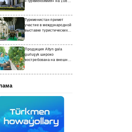
«Туркменхимия» на 108
млн. манатов
Туркменистан примет
участие в международной
выставке туристических
услуг
Продукция Altyn gala
gurluşyk широко
востребована на внешних
рынках
лама