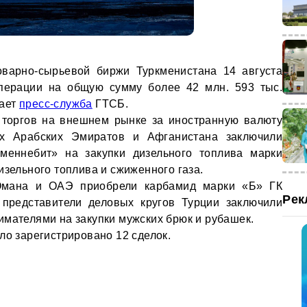
оварно-сырьевой биржи Туркменистана 14 августа
ерации на общую сумму более 42 млн. 593 тыс.
щает
пресс-служба
ГТСБ.
 торгов на внешнем рынке за иностранную валюту
х Арабских Эмиратов и Афганистана заключили
кменнебит» на закупки дизельного топлива марки
изельного топлива и сжиженного газа.
Омана и ОАЭ приобрели карбамид марки «Б» ГК
Рек
 представители деловых кругов Турции заключили
имателями на закупки мужских брюк и рубашек.
ло зарегистрировано 12 сделок.