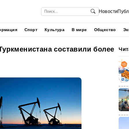
Новости
Публ
ормация
Спорт
Культура
В мире
Общество
Эк
Туркменистана составили более
Чит