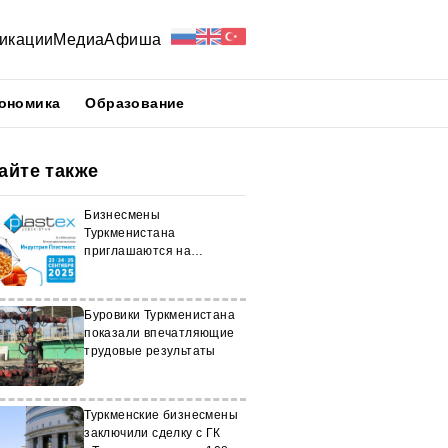
икации
Медиа
Афиша
ономика
Образование
айте также
Бизнесмены
Туркменистана
приглашаются на
международную выставку
"Индустрия пластмасс"
Буровики Туркменистана
показали впечатляющие
трудовые результаты
Туркменские бизнесмены
заключили сделку с ГК