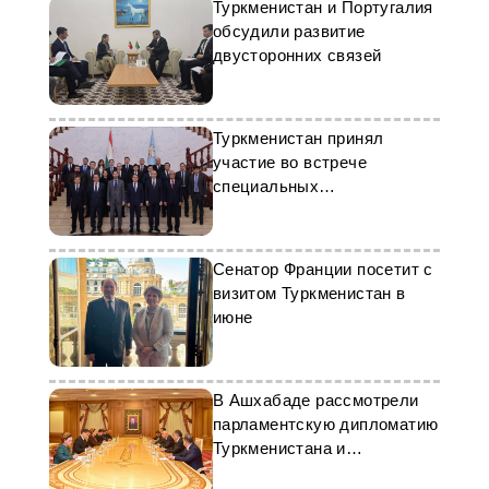
Туркменистан и Португалия
обсудили развитие
двусторонних связей
Туркменистан принял
участие во встрече
специальных
представителей по
Афганистану
Сенатор Франции посетит с
визитом Туркменистан в
июне
В Ашхабаде рассмотрели
парламентскую дипломатию
Туркменистана и
Таджикистана