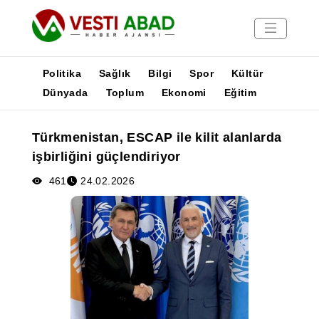
Politika
Sağlık
Bilgi
Spor
Kültür
Dünyada
Toplum
Ekonomi
Eğitim
Haberler
Türkmenistan, ESCAP ile kilit alanlarda
Yayınlar
işbirliğini güçlendiriyor
Medya
Poster
461
24.02.2026