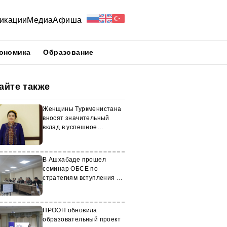
икации
Медиа
Афиша
ономика
Образование
айте также
Женщины Туркменистана
вносят значительный
вклад в успешное
развитие страны
В Ашхабаде прошел
семинар ОБСЕ по
стратегиям вступления в
ВТО
ПРООН обновила
образовательный проект