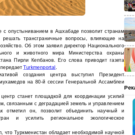
е с опустыниванием в Ашхабаде позволит странам
о решать трансграничные вопросы, влияющие на
хозяйство. Об этом заявил директор Национального
ельного и животного мира Министерства охраны
тана Пирли Кепбанов. Его слова приводит газета
 передает
Turkmenportal
.
ативой создания центра выступил Президент
мухамедов на 80-й сессии Генеральной Ассамблеи
Рек
 центр станет площадкой для координации усилий
ам, связанным с деградацией земель и управлением
ак отметил он, позволит объединить научный и
тран и усилить региональное экологическое
л, что Туркменистан обладает необходимой научной