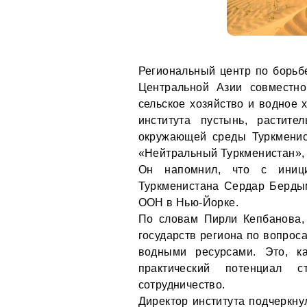
Региональный центр по борьб
Центральной Азии совместн
сельское хозяйство и водное 
института пустынь, растит
окружающей среды Туркменис
«Нейтральный Туркменистан»,
Он напомнил, что с иници
Туркменистана Сердар Берды
ООН в Нью-Йорке.
По словам Пирли Кепбанова,
государств региона по вопрос
водными ресурсами. Это, к
практический потенциал с
сотрудничество.
Директор института подчеркну