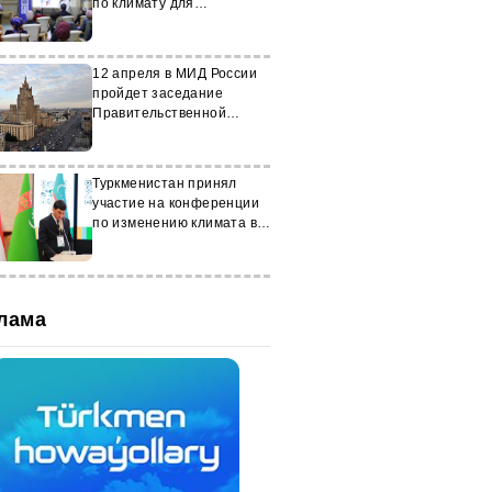
по климату для
Туркменистана
12 апреля в МИД России
пройдет заседание
Правительственной
комиссии по делам
соотечественников за
рубежом
Туркменистан принял
участие на конференции
по изменению климата в
Душанбе
лама