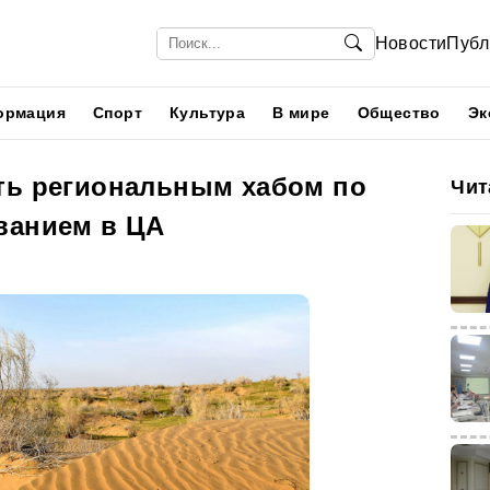
Новости
Публ
ормация
Спорт
Культура
В мире
Общество
Эк
ть региональным хабом по
Чит
ванием в ЦА