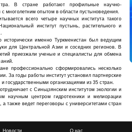
тра. В стране работают профильные научно-
 с многолетним опытом в области пустыноведения.
итывается всего четыре научных института такого
ациональный институт пустынь, растительного и
.
то исторически именно Туркменистан был ведущим
уки для Центральной Азии и соседних регионов. В
летий приезжали ученые и специалисты для обмена
ваний.
тане профессионально сформировались несколько
ии. За годы работы институт установил партнерские
 и государственными организациями из 35 стран.
отрудничает с Синьцзянским институтом экологии и
ым научным центром гидротехники и мелиорации
, а также ведет переговоры с университетами стран
Новости
О нас