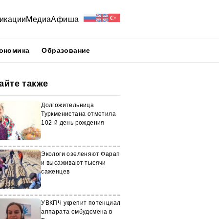
икации
Медиа
Афиша
ономика
Образование
айте также
Долгожительница
Туркменистана отметила
102-й день рождения
Экологи озеленяют Фарап
и высаживают тысячи
саженцев
УВКПЧ укрепит потенциал
аппарата омбудсмена в