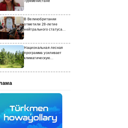
Туркменистане
В Великобритании
отметили 28-летие
нейтрального статуса
Туркменистана
Национальная лесная
программа усиливает
климатическую
устойчивость
Туркменистана
лама