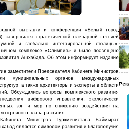
одной выставки и конференции «Белый город
 завершился стратегической пленарной сессией
 умной и глобально интегрированной столицы».
иничном комплексе «Олимпия» и было посвящено
развития Ашхабада. Об этом информирует издание
тие заместители Председателя Кабинета Министров
тели муниципальных органов, международных
Рек
труктур, а также архитекторы и эксперты в области
огий. Обсуждались вопросы комплексного развития
внедрения цифрового управления, экологически
ленных зон и мер по снижению воздействия на
лгосрочного плана развития.
 Кабинета Министров Туркменистана Баймырат
хабад является символом развития и благополучия