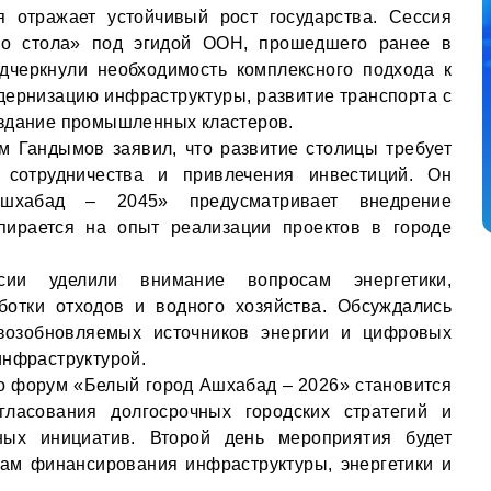
я отражает устойчивый рост государства. Сессия
го стола» под эгидой ООН, прошедшего ранее в
дчеркнули необходимость комплексного подхода к
дернизацию инфраструктуры, развитие транспорта с
оздание промышленных кластеров.
 Гандымов заявил, что развитие столицы требует
 сотрудничества и привлечения инвестиций. Он
Ашхабад – 2045» предусматривает внедрение
пирается на опыт реализации проектов в городе
сии уделили внимание вопросам энергетики,
ботки отходов и водного хозяйства. Обсуждались
возобновляемых источников энергии и цифровых
инфраструктурой.
то форум «Белый город Ашхабад – 2026» становится
ласования долгосрочных городских стратегий и
ных инициатив. Второй день мероприятия будет
ам финансирования инфраструктуры, энергетики и