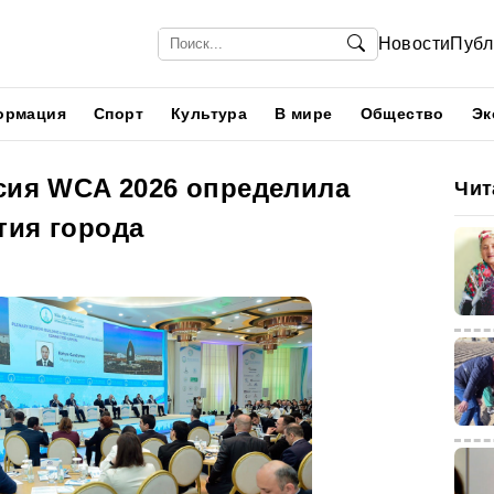
Новости
Публ
ормация
Спорт
Культура
В мире
Общество
Эк
ссия WCA 2026 определила
Чит
тия города