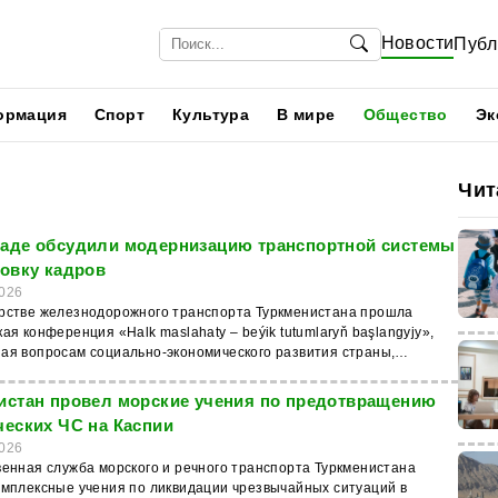
Новости
Публ
ормация
Спорт
Культура
В мире
Общество
Эк
Чит
аде обсудили модернизацию транспортной системы
товку кадров
026
рстве железнодорожного транспорта Туркменистана прошла
ая конференция «Halk maslahaty – beýik tutumlaryň başlangyjy»,
ая вопросам социально-экономического развития страны,
сти Халк Маслахаты и модернизации транспортно-
ционной системы. Об этом сообщает МИЦ Туркменистана. В
истан провел морские учения по предотвращению
ии приняли участие представители профильных ведомств,
ческих ЧС на Каспии
й организации имени Махтумкули и Союза женщин
026
 гражданской авиации и
венная служба морского и речного транспорта Туркменистана
дного аэропорта Ашхабада представили информацию о мерах по
омплексные учения по ликвидации чрезвычайных ситуаций в
ию безопасности полетов. Представители компании