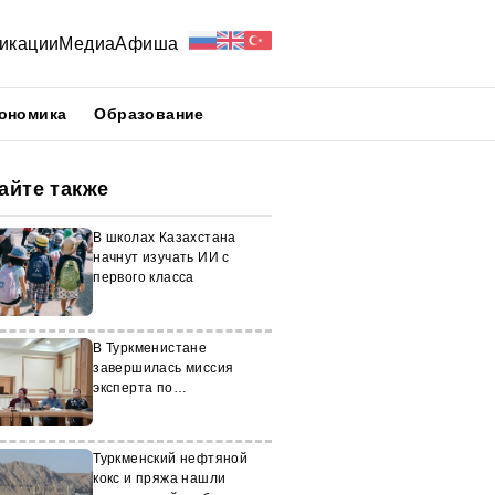
икации
Медиа
Афиша
ономика
Образование
айте также
В школах Казахстана
начнут изучать ИИ с
первого класса
В Туркменистане
завершилась миссия
эксперта по
инклюзивному
образованию
Туркменский нефтяной
кокс и пряжа нашли