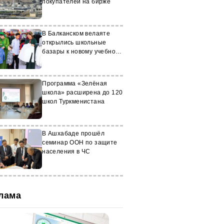
покупателей на бирже
В Балканском велаяте
открылись школьные
базары к новому учебному
году
Программа «Зелёная
школа» расширена до 120
школ Туркменистана
В Ашхабаде прошёл
семинар ООН по защите
населения в ЧС
лама