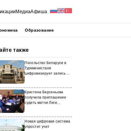
икации
Медиа
Афиша
ономика
Образование
айте также
Посольство Беларуси в
Туркменистане
цифровизирует запись на
консульские услуги
Кристина Берсеньова
получила приглашение
судить матчи Лиги
чемпионов АФК
Новая цифровая система
упростит учет