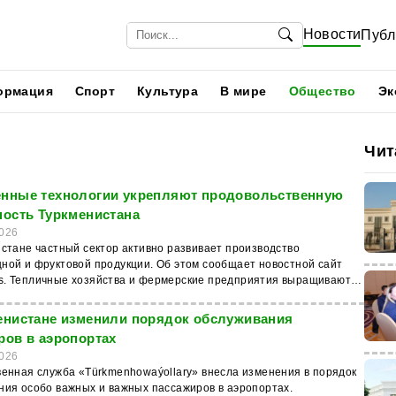
Новости
Публ
ормация
Спорт
Культура
В мире
Общество
Эк
Чит
нные технологии укрепляют продовольственную
ность Туркменистана
026
истане частный сектор активно развивает производство
ной и фруктовой продукции. Об этом сообщает новостной сайт
. Тепличные хозяйства и фермерские предприятия выращивают
урцы, перец, яблоки, груши, виноград, персики и айву, обеспечивая
 внутреннего рынка свежей продукцией. Важным фактором
енистане изменили порядок обслуживания
х поставок стало развитие современной сети холодильных
ров в аэропортах
Оснащенные автоматизированными системами и международным
026
нием хранилища позволяют сохранять качество продукции
венная служба «Türkmenhowaýollary» внесла изменения в порядок
е время и поддерживают государственные задачи по развитию
ния особо важных и важных пассажиров в аэропортах.
мательства, импортозамещению и расширению экспорта.