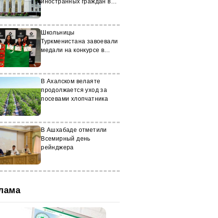
иностранных граждан в
Туркменистане
Школьницы
Туркменистана завоевали
медали на конкурсе в
Великобритании
В Ахалском велаяте
продолжается уход за
посевами хлопчатника
В Ашхабаде отметили
Всемирный день
рейнджера
лама