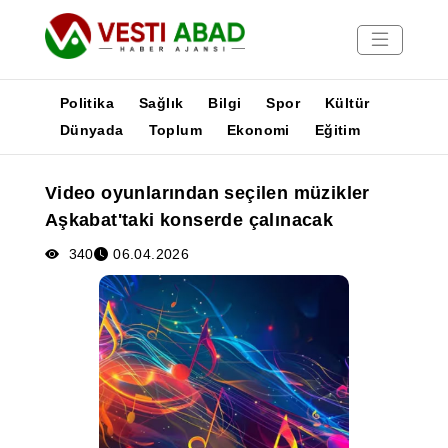
Politika
Sağlık
Bilgi
Spor
Kültür
Dünyada
Toplum
Ekonomi
Eğitim
Haberler
Video oyunlarından seçilen müzikler
Yayınlar
Aşkabat'taki konserde çalınacak
Medya
Poster
340
06.04.2026