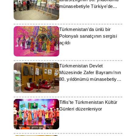
münasebetiyle Türkiye'de
fotoğraf sergisi açıldı
Türkmenistan'da ünlü bir
Polonyalı sanatçının sergisi
açıldı
Türkmenistan Devlet
Müzesinde Zafer Bayramı'nın
80. yıldönümü münasebetiyle
sergi açildi
Tiflis’te Türkmenistan Kültür
Günleri düzenleniyor