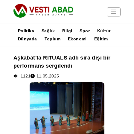
Politika
Sağlık
Bilgi
Spor
Kültür
Dünyada
Toplum
Ekonomi
Eğitim
Haberler
Aşkabat'ta RITUALS adlı sıra dışı bir
Yayınlar
performans sergilendi
Medya
Poster
1121
11.05.2025