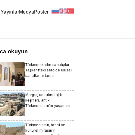
r
Yayınlar
Medya
Poster
ıca okuyun
Türkmen kadın sanatçılar
Taşkent'teki sergide ulusal
sanatlarını tanıttı
Marguş'un arkeolojik
keşifleri, antik
Türkmenistan'ın yaşamını
ortaya çıkarıyor
Türkmenistan, tarihi ve
kültürel mirasının