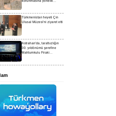
korunmasına yönelik
çalışmalarını
yoğunlaştırıyor
Türkmenistan heyeti Çin
Ulusal Müzesi'ni ziyaret etti
Astrahan'da, tarafsızlığın
30. yıldönümü şerefine
Mahtumkulu Firaki
hakkında Türkmen filmi
gösterildi
lam