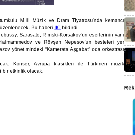
tumkulu Milli Müzik ve Dram Tiyatrosu'nda kemancı
düzenlenecek. Bu haberi
IIC
bildirdi.
ebussy, Sarasate, Rimski-Korsakov'un eserlerinin yanı
 Halmammedov ve Rövşen Nepesov'un besteleri yer
azov yönetimindeki “Kamerata Aşgabat” oda orkestrası
cak. Konser, Avrupa klasikleri ile Türkmen müzik
 bir etkinlik olacak.
Rek