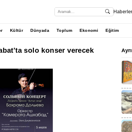
Haberle
or
Kültür
Dünyada
Toplum
Ekonomi
Eğitim
bat'ta solo konser verecek
Ayr