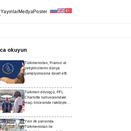
r
Yayınlar
Medya
Poster
ıca okuyun
Türkmenistan, Fransız at
yetiştiricilerini dünya
şampiyonasına davet etti
Türkmen dövüşçü, PFL
Charlotte turnuvasındaki
maçı öncesinde rakibiyle
göz göze geldi
Yılın ilk yarısında
Türkmenistan ile