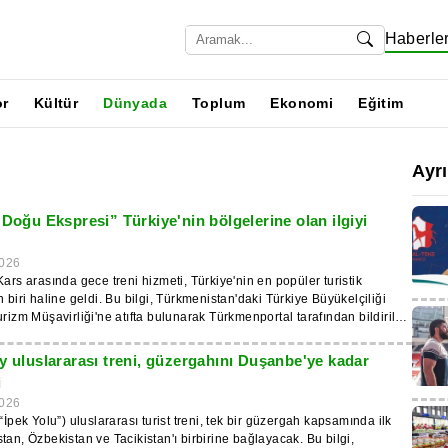
Haberle
or
Kültür
Dünyada
Toplum
Ekonomi
Eğitim
Ayr
“Doğu Ekspresi” Türkiye'nin bölgelerine olan ilgiyi
026
Kars arasında gece treni hizmeti, Türkiye'nin en popüler turistik
n biri haline geldi. Bu bilgi, Türkmenistan'daki Türkiye Büyükelçiliği
urizm Müşavirliği'ne atıfta bulunarak Türkmenportal tarafından bildirildi.
oğu Ekspresi” haftada üç kez sefer yapıyor. Tren, rotayı yaklaşık 24
mlıyor. Vagonlar yataklı kompartımanlarla donatılmıştır. Programda
ly uluslararası treni, güzergahını Duşanbe'ye kadar
anmış duraklamalar yer alıyor. Güzergah Kırıkkale, Kayseri,
i
ncan ve Erzurum'dan geçmektedir. Kars'a giderken tren Erzincan ve
026
önüş yolculuğunda ise Iliç, Divriği ve Sivas'ta durmaktadır. Son varış
“İpek Yolu”) uluslararası turist treni, tek bir güzergah kapsamında ilk
'tır. Şehir, tarihi anıtları, kış manzaraları ve yöresel mutfağı ile tanınır.
tan, Özbekistan ve Tacikistan'ı birbirine bağlayacak. Bu bilgi,
 UNESCO Dünya Mirası Listesi'nde yer alan antik Ani kenti kalıntıları