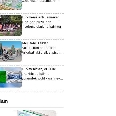
Özbekistan arasındaki
ticaret hacmi 598 milyon
doları aştı
Türkmenistanlı uzmanlar,
Tien-Şan buzullarını
inceleme okuluna katılıyor
Abu Dabi Bisiklet
Kulübü'nün antrenörü,
Aşkabat'taki bisiklet pistini
övdü
Türkmenistan, AGİT ile
ortaklığı geliştirme
yönündeki politikasını teyit
etti
lam