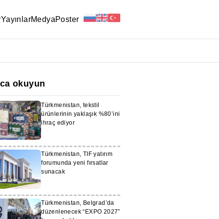
r
Yayınlar
Medya
Poster
ıca okuyun
Türkmenistan, tekstil
ürünlerinin yaklaşık %80’ini
ihraç ediyor
Türkmenistan, TIF yatırım
forumunda yeni fırsatlar
sunacak
Türkmenistan, Belgrad’da
düzenlenecek “EXPO 2027”