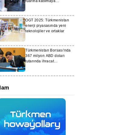
fuarına katılmaya
hazırlanıyor
OGT 2025: Türkmenistan
enerji piyasasında yeni
teknolojiler ve ortaklar
Türkmenistan Borsası'nda
367 milyon ABD doları
tutarında ihracat
anlaşmaları imzalandı
lam