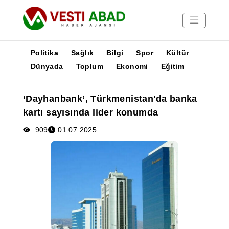
Politika
Sağlık
Bilgi
Spor
Kültür
Dünyada
Toplum
Ekonomi
Eğitim
Haberler
‘Dayhanbank’, Türkmenistan'da banka
Yayınlar
kartı sayısında lider konumda
Medya
Poster
909
01.07.2025