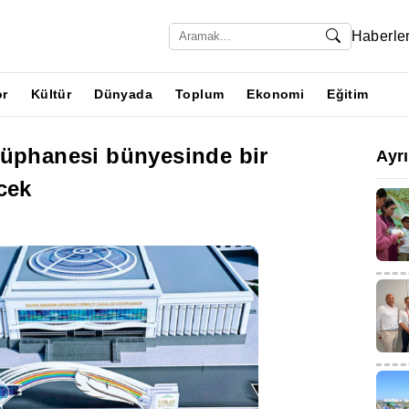
Haberle
or
Kültür
Dünyada
Toplum
Ekonomi
Eğitim
tüphanesi bünyesinde bir
Ayr
cek