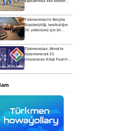
kapsamında 449 binden
fazla ağaç dikildi
Türkmenistan'ın Belçika
Büyükelçiliği, tarafsızlığın
30. yıldönümü için bir
resepsiyon düzenledi
Türkmenistan, Minsk'te
düzenlenecek 33.
Uluslararası Kitap Fuarı'nda
temsil edilecek
lam