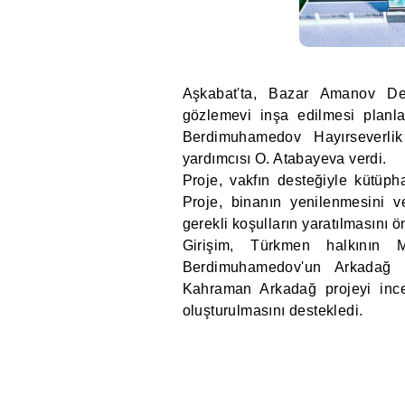
Aşkabat'ta, Bazar Amanov Dev
gözlemevi inşa edilmesi planl
Berdimuhamedov Hayırseverlik
yardımcısı O. Atabayeva verdi.
Proje, vakfın desteğiyle kütüph
Proje, binanın yenilenmesini ve 
gerekli koşulların yaratılmasını ö
Girişim, Türkmen halkının M
Berdimuhamedov'un Arkadağ şe
Kahraman Arkadağ projeyi ince
oluşturulmasını destekledi.