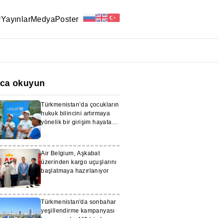
r
Yayınlar
Medya
Poster
ıca okuyun
Türkmenistan’da çocukların
hukuk bilincini artırmaya
yönelik bir girişim hayata
geçirildi
Air Belgium, Aşkabat
üzerinden kargo uçuşlarını
başlatmaya hazırlanıyor
Türkmenistan'da sonbahar
yeşillendirme kampanyası