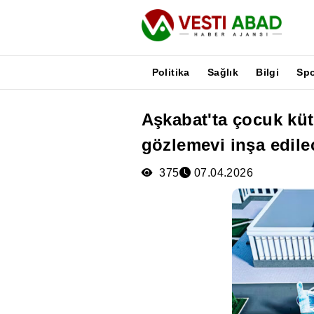
Politika
Sağlık
Bilgi
Sp
Aşkabat'ta çocuk kü
Haberler
gözlemevi inşa edile
Yayınlar
Medya
375
07.04.2026
Poster