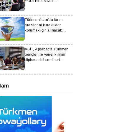
YOUTHx festivali
düzenlendi
Türkmenistan'da tarım
arazilerini kuraklıktan
korumak için alınacak
önlemler tartışıldı
AGİT, Aşkabat'ta Türkmen
gençlerine yönelik iklim
diplomasisi semineri
düzenledi
lam