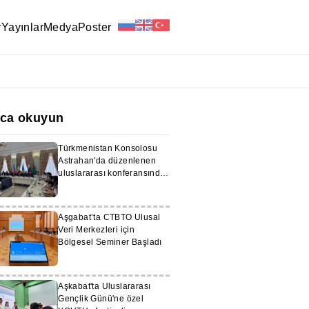
r
Yayınlar
Medya
Poster
ıca okuyun
Türkmenistan Konsolosu
Astrahan'da düzenlenen
uluslararası konferansında
konuştu
Aşgabat’ta CTBTO Ulusal
Veri Merkezleri için
Bölgesel Seminer Başladı
Aşkabat'ta Uluslararası
Gençlik Günü'ne özel