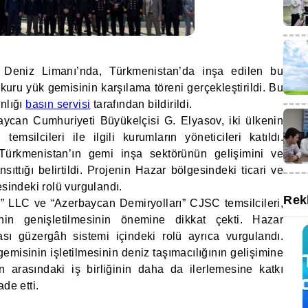
 Deniz Limanı’nda, Türkmenistan’da inşa edilen bu
 kuru yük gemisinin karşılama töreni gerçekleştirildi. Bu
nlığı
basın servisi
tarafından bildirildi.
aycan Cumhuriyeti Büyükelçisi G. Elyasov, iki ülkenin
 temsilcileri ile ilgili kurumların yöneticileri katıldı.
Türkmenistan’ın gemi inşa sektörünün gelişimini ve
sıttığı belirtildi. Projenin Hazar bölgesindeki ticari ve
esindeki rolü vurgulandı.
Rek
” LLC ve “Azerbaycan Demiryolları” CJSC temsilcileri,
ğinin genişletilmesinin önemine dikkat çekti. Hazar
sı güzergâh sistemi içindeki rolü ayrıca vurgulandı.
gemisinin işletilmesinin deniz taşımacılığının gelişimine
 arasındaki iş birliğinin daha da ilerlemesine katkı
de etti.