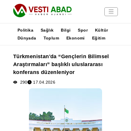
Politika
Sağlık
Bilgi
Spor
Kültür
Dünyada
Toplum
Ekonomi
Eğitim
Haberler
Türkmenistan'da “Gençlerin Bilimsel
Yayınlar
Araştırmaları” başlıklı uluslararası
Medya
konferans düzenleniyor
Poster
290
17.04.2026