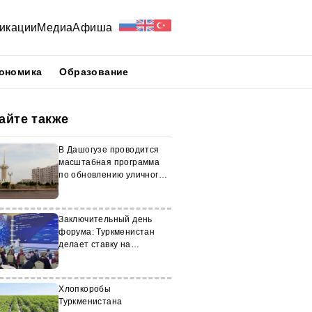
икации
Медиа
Афиша
ономика
Образование
айте также
В Дашогузе проводится
масштабная программа
по обновлению уличного
освещения
Заключительный день
форума: Туркменистан
делает ставку на
цифровую
трансформацию
Хлопкоробы
Туркменистана