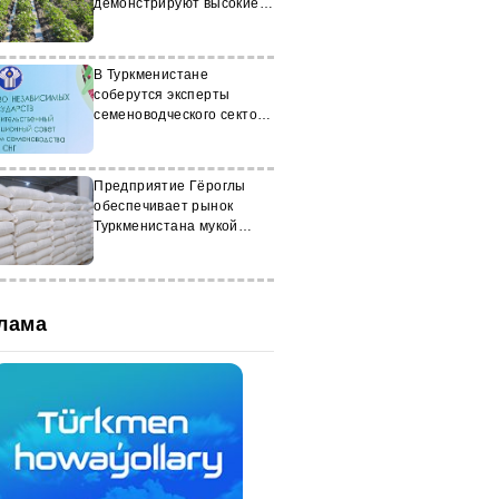
демонстрируют высокие
результаты
В Туркменистане
соберутся эксперты
семеноводческого сектора
стран СНГ
Предприятие Гёроглы
обеспечивает рынок
Туркменистана мукой
нового урожая
лама