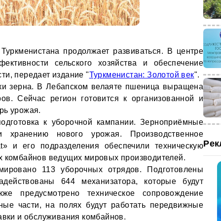
Туркменистана продолжает развиваться. В центре
ктивности сельского хозяйства и обеспечение
ти, передает издание "
Туркменистан: Золотой век
".
рки зерна. В Лебапском велаяте пшеница выращена
ов. Сейчас регион готовится к организованной и
рь урожая.
подготовка к уборочной кампании. Зерноприёмные
 хранению нового урожая. Производственное
Рек
t» и его подразделения обеспечили техническую
х комбайнов ведущих мировых производителей.
мировано 113 уборочных отрядов. Подготовлены
адействованы 644 механизатора, которые будут
же предусмотрено техническое сопровождение
ные части, на полях будут работать передвижные
равки и обслуживания комбайнов.