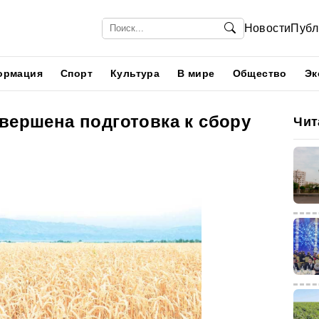
Новости
Публ
ормация
Спорт
Культура
В мире
Общество
Эк
вершена подготовка к сбору
Чит