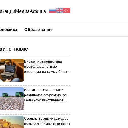
икации
Медиа
Афиша
ономика
Образование
айте также
Биржа Туркменистана
провела валютные
операции на сумму более
$17 млн
В Балканском велаяте
развивают эффективное
сельскохозяйственное
производство
Сердар Бердымухамедов
повысил закупочные цены