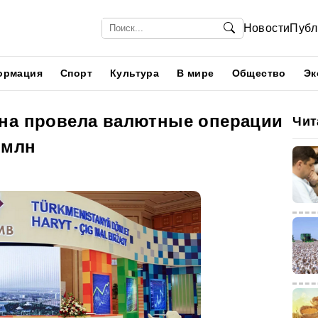
Новости
Публ
ормация
Спорт
Культура
В мире
Общество
Эк
на провела валютные операции
Чит
 млн