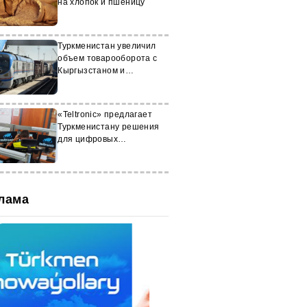
на хлопок и пшеницу
Туркменистан увеличил
объем товарооборота с
Кыргызстаном и
Узбекистаном
«Teltronic» предлагает
Туркменистану решения
для цифровых
коммуникаций
лама