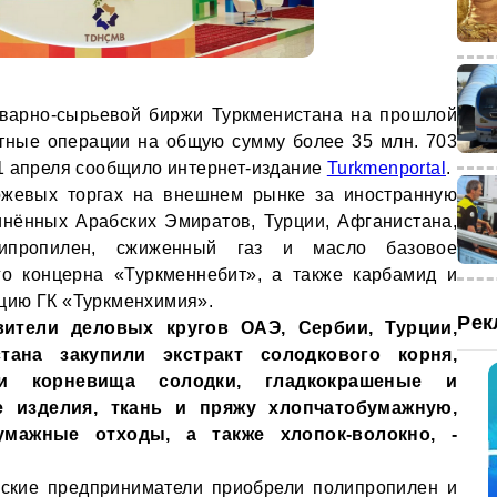
оварно-сырьевой биржи Туркменистана на прошлой
тные операции на общую сумму более 35 млн. 703
1 апреля сообщило интернет-издание
Turkmenportal
.
ржевых торгах на внешнем рынке за иностранную
нённых Арабских Эмиратов, Турции, Афганистана,
липропилен, сжиженный газ и масло базовое
го концерна «Туркменнебит», а также карбамид и
цию ГК «Туркменхимия».
Рек
вители деловых кругов ОАЭ, Сербии, Турции,
стана закупили экстракт солодкового корня,
 корневища солодки, гладкокрашеные и
 изделия, ткань и пряжу хлопчатобумажную,
мажные отходы, а также хлопок-волокно, -
нские предприниматели приобрели полипропилен и