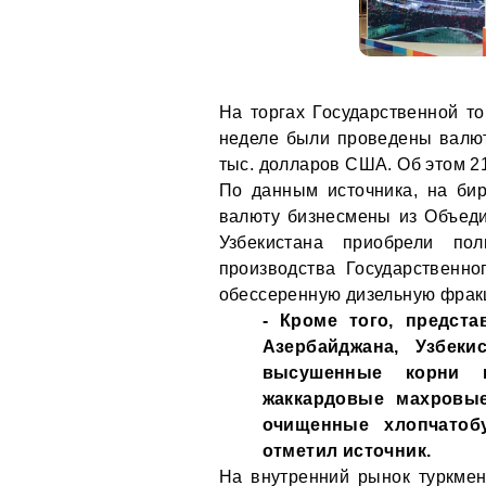
На торгах Государственной т
неделе были проведены валю
тыс. долларов США. Об этом 2
По данным источника, на би
валюту бизнесмены из Объеди
Узбекистана приобрели по
производства Государственно
обессеренную дизельную фрак
- Кроме того, предста
Азербайджана, Узбеки
высушенные корни и
жаккардовые махровые
очищенные хлопчатобу
отметил источник.
На внутренний рынок туркме