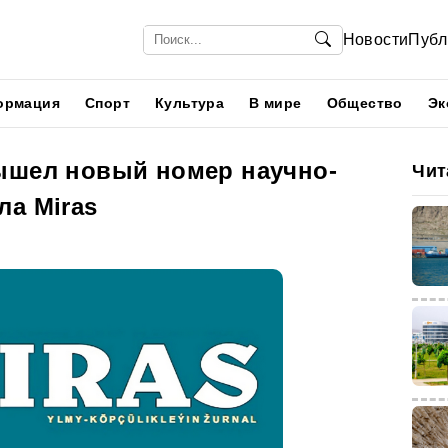
Новости
Публ
ормация
Спорт
Культура
В мире
Общество
Эк
ышел новый номер научно-
Чит
ла Miras