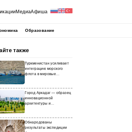
икации
Медиа
Афиша
ономика
Образование
айте также
Туркменистан усиливает
интеграцию морского
флота в мировые
стандарты
Город Аркадаг — образец
инновационной
архитектуры и
экологической
безопасности
Обнародованы
результаты экспедиции