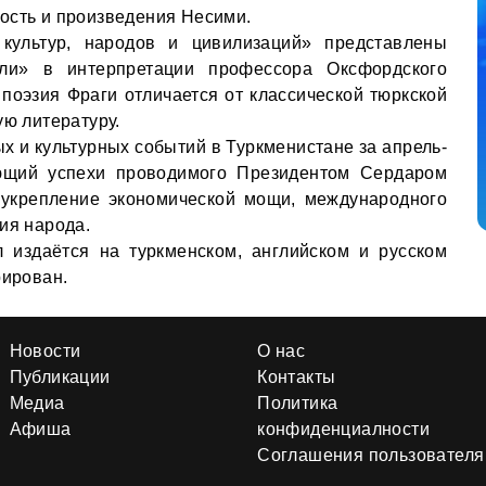
ость и произведения Несими.
культур, народов и цивилизаций» представлены
ули» в интерпретации профессора Оксфордского
 поэзия Фраги отличается от классической тюркской
ую литературу.
х и культурных событий в Туркменистане за апрель-
ющий успехи проводимого Президентом Сердаром
укрепление экономической мощи, международного
ия народа.
л издаётся на туркменском, английском и русском
рирован.
Новости
О нас
Публикации
Контакты
Медиа
Политика
Афиша
конфиденциалности
Соглашения пользователя