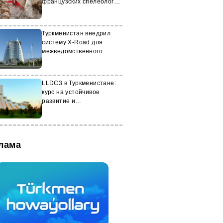
французских спелеологов
в Туркменистане
Туркменистан внедрил
систему X-Road для
межведомственного
обмена данными
LLDC3 в Туркменистане:
курс на устойчивое
развитие и
сотрудничество
лама