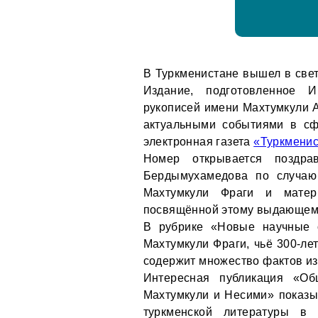
В Туркменистане вышел в свет
Издание, подготовленное И
рукописей имени Махтумкули А
актуальными событиями в сф
электронная газета
«Туркменис
Номер открывается поздра
Бердымухамедова по случаю 
Махтумкули Фраги и матер
посвящённой этому выдающему
В рубрике «Новые научные 
Махтумкули Фраги, чьё 300-лет
содержит множество фактов из
Интересная публикация «О
Махтумкули и Несими» показыв
туркменской литературы в X