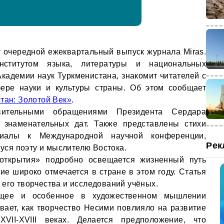
 очередной ежеквартальный выпуск журнала Miras.
нститутом языка, литературы и национальных
кадемии наук Туркменистана, знакомит читателей с
ере науки и культуры страны. Об этом сообщает
тан: Золотой Век»
.
вительными обращениями Президента Сердара
знаменательных дат. Также представлены стихи
иалы к Международной научной конференции,
Рек
ся поэту и мыслителю Востока.
открытия» подробно освещается жизненный путь
ие широко отмечается в стране в этом году. Статья
 его творчества и исследований учёных.
бщее и особенное в художественном мышлении
ает, как творчество Несими повлияло на развитие
VII-XVIII веках. Делается предположение, что