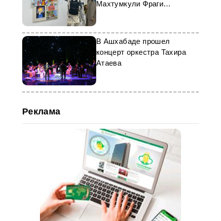
Махтумкули Фраги
состоялась в Токио
В Ашхабаде прошел
концерт оркестра Тахира
Атаева
Реклама