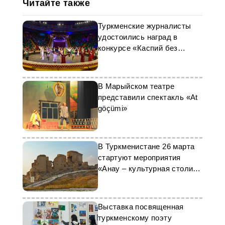
Читайте также
Туркменские журналисты
удостоились наград в
конкурсе «Каспий без
границ»
В Марыйском театре
представили спектакль «At
göçümi»
В Туркменистане 26 марта
стартуют мероприятия
«Анау – культурная столица
тюркского мира»
Выставка посвященная
туркменскому поэту