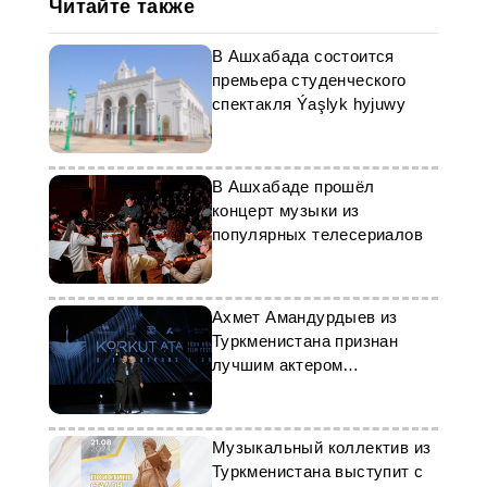
Читайте также
В Ашхабада состоится
премьера студенческого
спектакля Ýaşlyk hyjuwy
В Ашхабаде прошёл
концерт музыки из
популярных телесериалов
Ахмет Амандурдыев из
Туркменистана признан
лучшим актером
кинофестиваля «Коркут
Ата»
Музыкальный коллектив из
Туркменистана выступит с