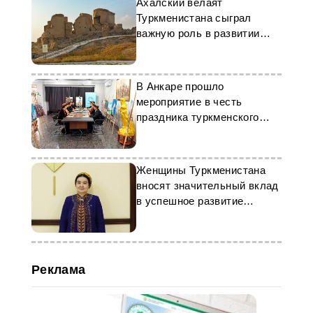
Ахалский велаят
Туркменистана сыграл
важную роль в развитии
древней цивилизации
Евразии
В Анкаре прошло
мероприятие в честь
праздника туркменского
скакуна
Женщины Туркменистана
вносят значительный вклад
в успешное развитие
страны
Реклама