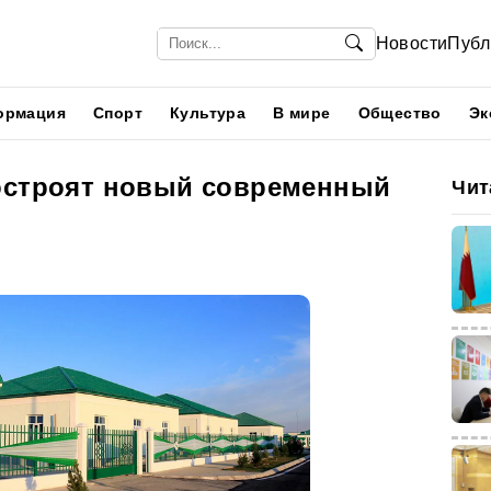
Новости
Публ
ормация
Спорт
Культура
В мире
Общество
Эк
остроят новый современный
Чит