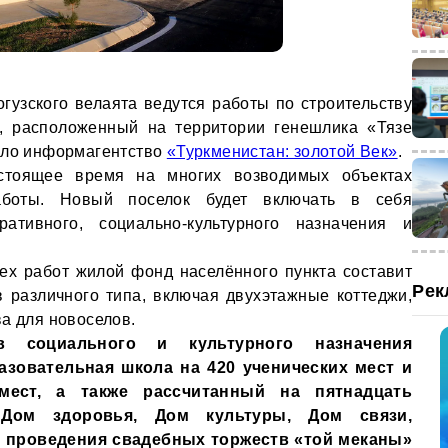
гузского велаята ведутся работы по строительству
а, расположенный на территории генешлика «Тязе
ило информагентство
«Туркменистан: золотой Век»
.
стоящее время на многих возводимых объектах
аботы. Новый поселок будет включать в себя
ативного, социально-культурного назначения и
ех работ жилой фонд населённого пункта составит
Рек
 различного типа, включая двухэтажные коттеджи,
а для новоселов.
 социального и культурного назначения
зовательная школа на 420 ученических мест и
мест, а также рассчитанный на пятнадцать
Дом здоровья, Дом культуры, Дом связи,
 проведения свадебных торжеств «той меканы»