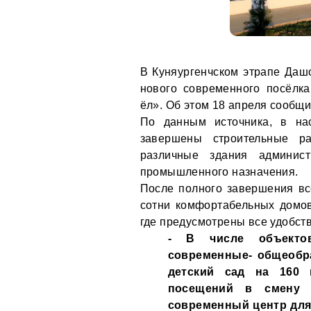
В Куняургенчском этрапе Дашо
нового современного посёлк
ёл». Об этом 18 апреля сообщ
По данным источника, в на
завершены строительные р
различные здания администр
промышленного назначения.
После полного завершения вс
сотни комфортабельных домов
где предусмотрены все удобств
- В числе объектов
современные- общеобра
детский сад на 160 
посещений в смену 
современный центр для