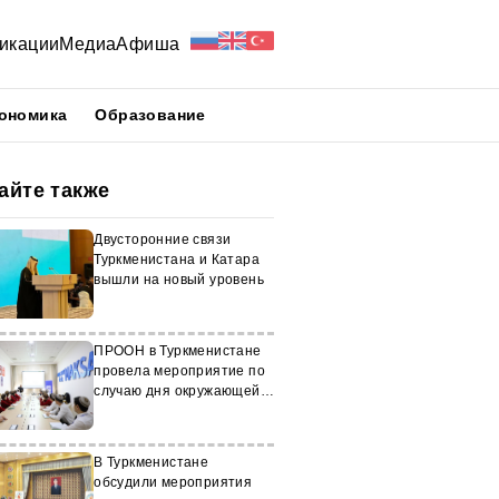
икации
Медиа
Афиша
ономика
Образование
айте также
Двусторонние связи
Туркменистана и Катара
вышли на новый уровень
ПРООН в Туркменистане
провела мероприятие по
случаю дня окружающей
среды
В Туркменистане
обсудили мероприятия