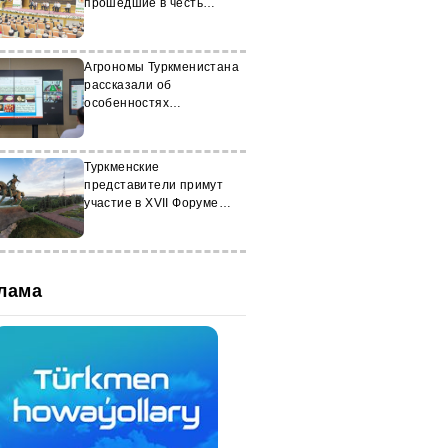
прошедшие в честь
Махтумкули Фраги
Агрономы Туркменистана
рассказали об
особенностях
туркменской дыни
студентам АГУ им.
Татищева
Туркменские
представители примут
участие в XVII Форуме
СНГ по культуре и науке
лама