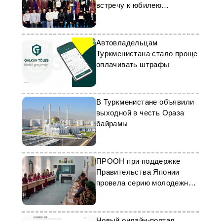
встречу к юбилею
нейтралитета
Автовладельцам
Туркменистана стало проще
оплачивать штрафы
В Туркменистане объявили
выходной в честь Ораза
байрамы
ПРООН при поддержке
Правительства Японии
провела серию молодежных
тренингов в Туркменистане
Новый онлайн-портал