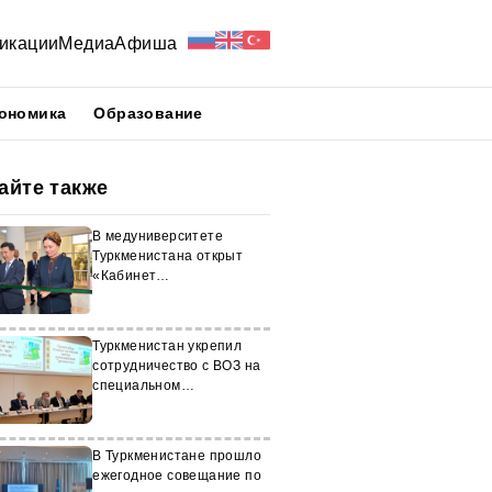
икации
Медиа
Афиша
ономика
Образование
айте также
В медуниверситете
Туркменистана открыт
«Кабинет
нетрадиционной
медицины»
Туркменистан укрепил
сотрудничество с ВОЗ на
специальном
мероприятии в
Копенгагене
В Туркменистане прошло
ежегодное совещание по