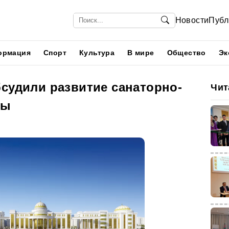
Новости
Публ
ормация
Спорт
Культура
В мире
Общество
Эк
бсудили развитие санаторно-
Чит
ны