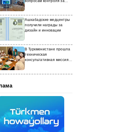
вопросам контроля за
гриппом
Ашхабадские медцентры
получили награды за
дизайн и инновации
В Туркменистане прошла
техническая
консультативная миссия
ВОЗ
лама