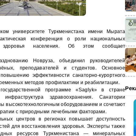
ском университете Туркменистана имени Мырата
актическая конференция о роли национальных
 здоровья населения. Об этом сообщает
зднованию Новруза, объединил руководителей
чёных, преподавателей и студентов. Основное
 повышению эффективности санаторно-курортного
временных методов профилактики и реабилитации.
Рек
 государственной программе «Saglyk» в стране
 инфраструктура здравоохранения. Санатории
ны высокотехнологичным оборудованием и сочетают
рапии с природными лечебными факторами.
льных центров в регионах повышает доступность
стей для восстановления здоровья. Эксперты также
одных ресурсов Туркменистана — минеральных