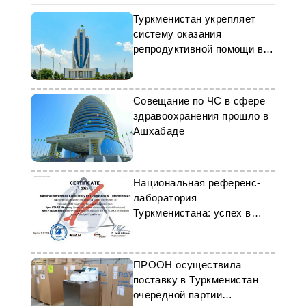
Туркменистан укрепляет
систему оказания
репродуктивной помощи в
чрезвычайных ситуациях
Совещание по ЧС в сфере
здравоохранения прошло в
Ашхабаде
Национальная референс-
лаборатория
Туркменистана: успех в
борьбе с туберкулезом
ПРООН осуществила
поставку в Туркменистан
очередной партии