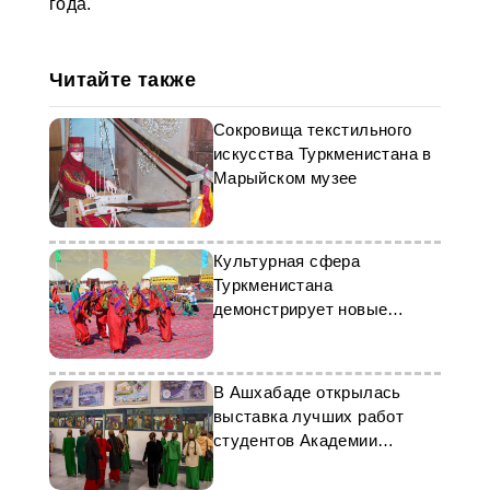
года.
Читайте также
Сокровища текстильного
искусства Туркменистана в
Марыйском музее
Культурная сфера
Туркменистана
демонстрирует новые
достижения и проекты
В Ашхабаде открылась
выставка лучших работ
студентов Академии
художеств