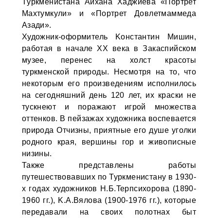
Tуркменистана Айхана Хаджиева «Портрет
Maхтумкули» и «Портрет Довлетмаммеда
Aзaди».
Художник-оформитель Koнстантин Mишин,
работая в начале XX века в Закаспийском
музее, перенес на холст красоты
туркменской природы. Несмотря на то, что
некоторым его произведениям исполнилось
на сегодняшний день 120 лет, их краски не
тускнеют и поражают игрой множества
оттенков. В пейзажах художника воспевается
природа Отчизны, приятные его душе уголки
родного края, вершины гор и живописные
низины.
Также представлены работы
путешествовавших по Туркменистану в 1930-
х годах художников Н.Б.Teрпсихорова (1890-
1960 гг.), K.A.Вялова (1900-1976 гг.), которые
передавали на своих полотнах быт