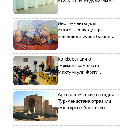
скульптора Абдумухаммета
Орамадова
Инструменты для
изготовления дутара
пополнили музей бахши
Дашогуза
Конференция о
туркменском поэте
Махтумкули Фраги
состоялась в Венской
дипакадемии
Археологические находки
Туркменистана отразили
культурное богатство
страны