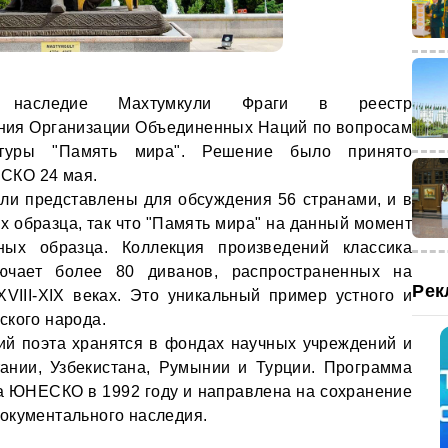
ил наследие Махтумкули Фраги в реестр
ния Организации Объединенных Наций по вопросам
ьтуры "Память мира". Решение было принято
СКО 24 мая.
ли представлены для обсуждения 56 странами, и в
х образца, так что "Память мира" на данный момент
ных образца. Коллекция произведений классика
лючает более 80 диванов, распространенных на
Рек
VIII-XIX веках. Это уникальный пример устного и
ского народа.
ий поэта хранятся в фондах научных учреждений и
тании, Узбекистана, Румынии и Турции. Программа
а ЮНЕСКО в 1992 году и направлена на сохранение
окументального наследия.