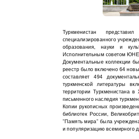
Туркменистан представ
специализированного учрежде
образования, науки и кул
Исполнительным советом ЮНЕ
Документальные коллекции бы
реестр было включено 64 новы
составляет 494 документаль
туркменской литературы вк
территории Туркменистана в X
письменного наследия туркмен
Копии рукописных произведен
библиотек России, Великобри
"Память мира" была учрежден
и популяризацию всемирного д