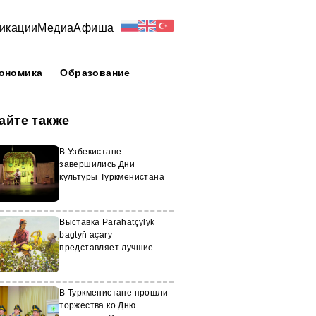
икации
Медиа
Афиша
ономика
Образование
айте также
В Узбекистане
завершились Дни
культуры Туркменистана
Выставка Parahatçylyk
bagtyň açary
представляет лучшие
работы студентов
В Туркменистане прошли
торжества ко Дню