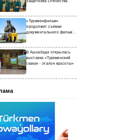
защитника Отечества
«Туркменфильм»
продолжит съёмки
документального фильма
о Махтумкули в Бухаре
В Ашхабаде открылась
выставка «Туркменский
скакун - эталон красоты»
лама