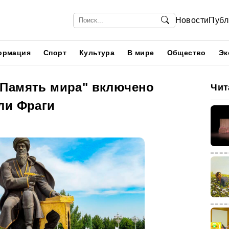
Новости
Публ
ормация
Спорт
Культура
В мире
Общество
Эк
Память мира" включено
Чит
ли Фраги