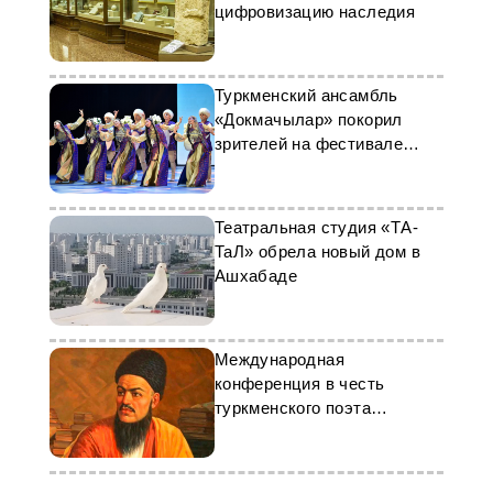
цифровизацию наследия
Туркменский ансамбль
«Докмачылар» покорил
зрителей на фестивале
этнического танца
Театральная студия «ТА-
ТаЛ» обрела новый дом в
Ашхабаде
Международная
конференция в честь
туркменского поэта
Махтумкули прошла в
Москве